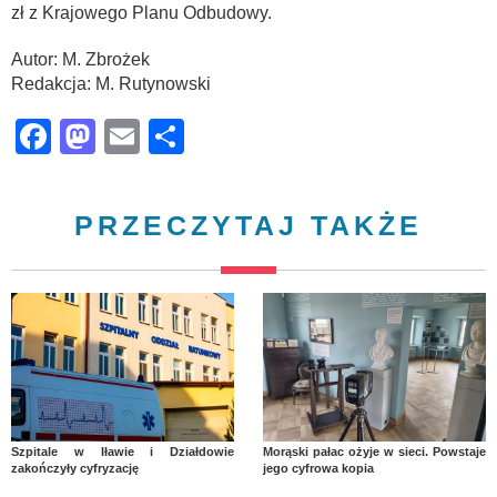
zł z Krajowego Planu Odbudowy.
Autor: M. Zbrożek
Redakcja: M. Rutynowski
Facebook
Mastodon
Email
Share
PRZECZYTAJ TAKŻE
Szpitale w Iławie i Działdowie
Morąski pałac ożyje w sieci. Powstaje
zakończyły cyfryzację
jego cyfrowa kopia