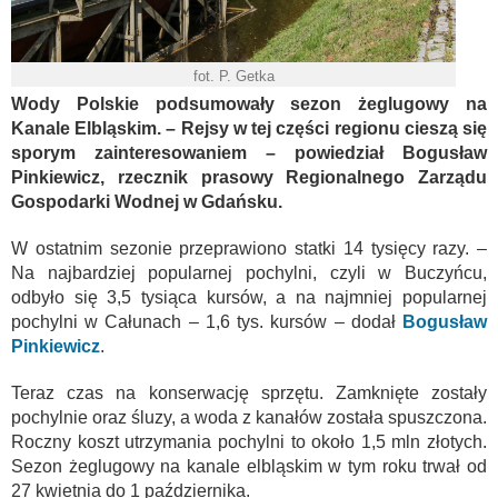
fot. P. Getka
Wody Polskie podsumowały sezon żeglugowy na
Kanale Elbląskim. – Rejsy w tej części regionu cieszą się
sporym zainteresowaniem – powiedział Bogusław
Pinkiewicz, rzecznik prasowy Regionalnego Zarządu
Gospodarki Wodnej w Gdańsku.
W ostatnim sezonie przeprawiono statki 14 tysięcy razy. –
Na najbardziej popularnej pochylni, czyli w Buczyńcu,
odbyło się 3,5 tysiąca kursów, a na najmniej popularnej
pochylni w Całunach – 1,6 tys. kursów – dodał
Bogusław
Pinkiewicz
.
Teraz czas na konserwację sprzętu. Zamknięte zostały
pochylnie oraz śluzy, a woda z kanałów została spuszczona.
Roczny koszt utrzymania pochylni to około 1,5 mln złotych.
Sezon żeglugowy na kanale elbląskim w tym roku trwał od
27 kwietnia do 1 października.