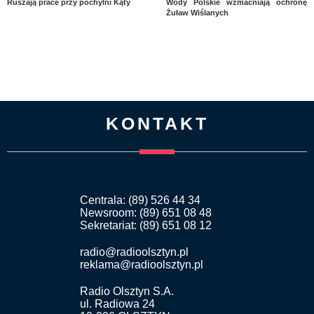
Ruszają prace przy pochylni Kąty
Wody Polskie wzmacniają ochronę
Żuław Wiślanych
KONTAKT
Centrala: (89) 526 44 34
Newsroom: (89) 651 08 48
Sekretariat: (89) 651 08 12
radio@radioolsztyn.pl
reklama@radioolsztyn.pl
Radio Olsztyn S.A.
ul. Radiowa 24