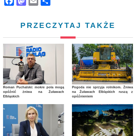
Facebook
Mastodon
Email
Share
PRZECZYTAJ TAKŻE
Roman Puchalski: mokre pola mogą
Pogoda nie sprzyja rolnikom. Żniwa
opóźnić żniwa na Żuławach
na Żuławach Elbląskich ruszą z
Elbląskich
opóźnieniem