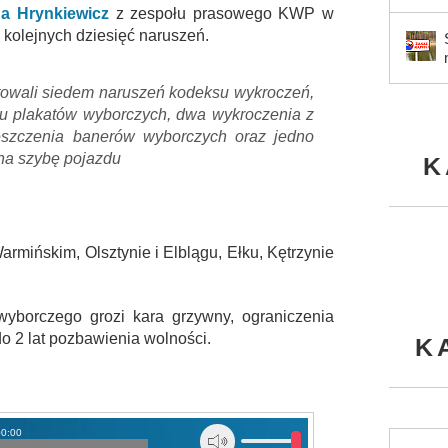
a Hrynkiewicz
z zespołu prasowego KWP w
 kolejnych dziesięć naruszeń.
towali siedem naruszeń kodeksu wykroczeń,
iu plakatów wyborczych, dwa wykroczenia z
szczenia banerów wyborczych oraz jedno
 na szybę pojazdu
K
armińskim, Olsztynie i Elblągu, Ełku, Kętrzynie
wyborczego grozi kara grzywny, ograniczenia
o 2 lat pozbawienia wolności.
K
00:00