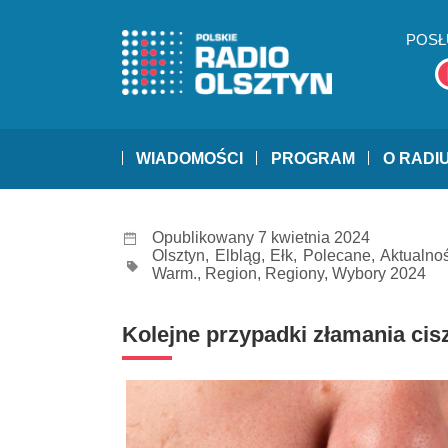
POSŁ
WIADOMOŚCI
PROGRAM
O RADI
Opublikowany 7 kwietnia 2024
Olsztyn
,
Elbląg
,
Ełk
,
Polecane
,
Aktualnoś
Warm.
,
Region
,
Regiony
,
Wybory 2024
Kolejne przypadki złamania cis