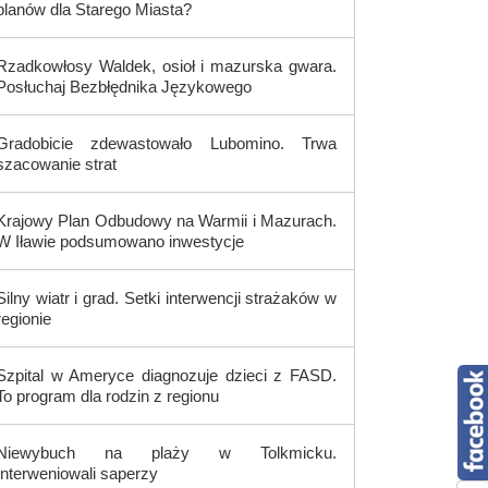
planów dla Starego Miasta?
Rzadkowłosy Waldek, osioł i mazurska gwara.
Posłuchaj Bezbłędnika Językowego
Gradobicie zdewastowało Lubomino. Trwa
szacowanie strat
Krajowy Plan Odbudowy na Warmii i Mazurach.
W Iławie podsumowano inwestycje
Silny wiatr i grad. Setki interwencji strażaków w
regionie
Szpital w Ameryce diagnozuje dzieci z FASD.
To program dla rodzin z regionu
Niewybuch na plaży w Tolkmicku.
Interweniowali saperzy