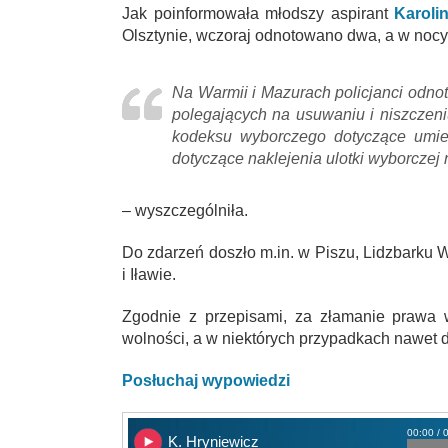
Jak poinformowała
młodszy aspirant
Karolin
Olsztynie, wczoraj odnotowano dwa, a w nocy
Na Warmii i Mazurach policjanci odno
polegających na usuwaniu i niszczen
kodeksu wyborczego dotyczące umie
dotyczące naklejenia ulotki wyborczej
– wyszczególniła.
Do zdarzeń doszło m.in. w Piszu, Lidzbarku W
i Iławie.
Zgodnie z przepisami, za złamanie prawa 
wolności, a w niektórych przypadkach nawet d
Posłuchaj wypowiedzi
00:00 / 
K. Hryniewicz