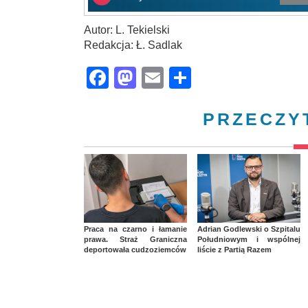
Autor: L. Tekielski
Redakcja: Ł. Sadlak
Facebook
Mastodon
Email
Share
PRZECZY
Praca na czarno i łamanie
Adrian Godlewski o Szpitalu
prawa. Straż Graniczna
Południowym i wspólnej
deportowała cudzoziemców
liście z Partią Razem