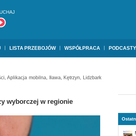
UCHAJ
U
LISTA PRZEBOJÓW
WSPÓŁPRACA
PODCAST
ci
,
Aplikacja mobilna
,
Iława
,
Kętrzyn
,
Lidzbark
zy wyborczej w regionie
Ostatn