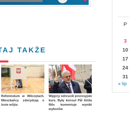
P
3
TAJ TAKŻE
10
17
24
31
« lip
Referendum w Wilczętach.
Węgrzy odrzucili prorosyjski
Mieszkańcy zdecydują o
kurs. Były konsul Pál Attila
losie wójta
Illés komentuje wyniki
wyborów