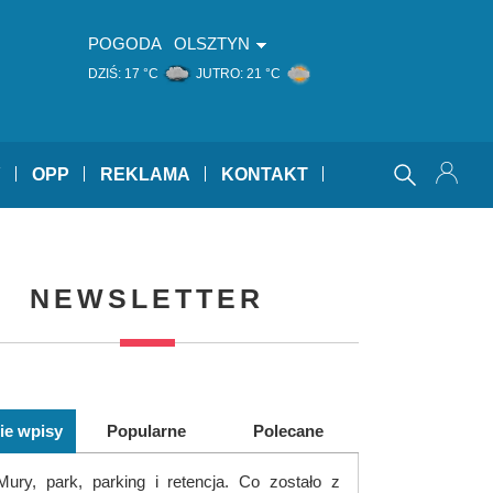
POGODA
OLSZTYN
DZIŚ:
17 °C
JUTRO:
21 °C
Y
OPP
REKLAMA
KONTAKT
NEWSLETTER
ie wpisy
Popularne
Polecane
Mury, park, parking i retencja. Co zostało z