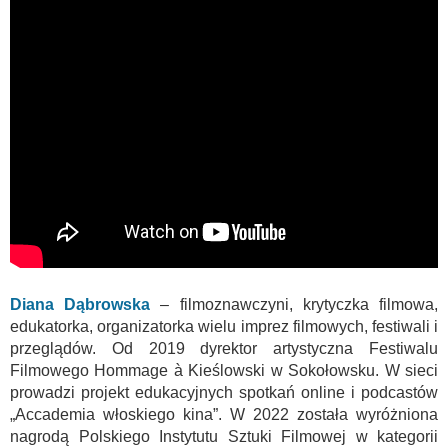
Diana Dąbrowska
– filmoznawczyni, krytyczka filmowa,
edukatorka, organizatorka wielu imprez filmowych, festiwali i
przeglądów. Od 2019 dyrektor artystyczna Festiwalu
Filmowego Hommage à Kieślowski w Sokołowsku. W sieci
prowadzi projekt edukacyjnych spotkań online i podcastów
„Accademia włoskiego kina”. W 2022 została wyróżniona
nagrodą Polskiego Instytutu Sztuki Filmowej w kategorii