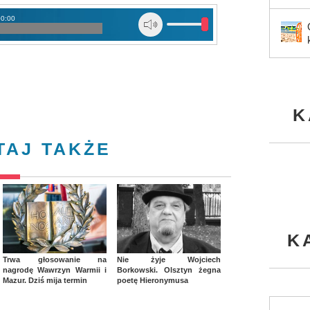
00:00
K
TAJ TAKŻE
K
Trwa głosowanie na
Nie żyje Wojciech
nagrodę Wawrzyn Warmii i
Borkowski. Olsztyn żegna
Mazur. Dziś mija termin
poetę Hieronymusa