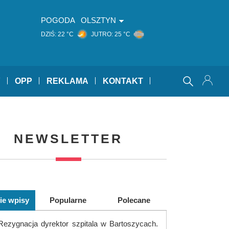
POGODA
OLSZTYN
DZIŚ:
22 °C
JUTRO:
25 °C
Y
OPP
REKLAMA
KONTAKT
NEWSLETTER
ie wpisy
Popularne
Polecane
Rezygnacja dyrektor szpitala w Bartoszycach.