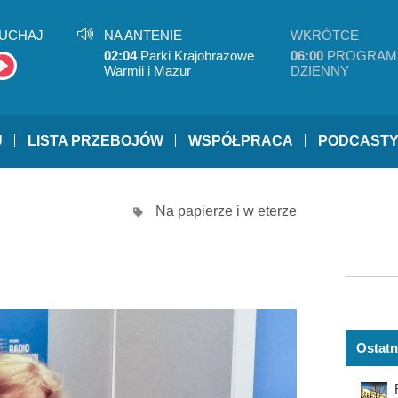
UCHAJ
NA ANTENIE
WKRÓTCE
02:04
Parki Krajobrazowe
06:00
PROGRAM
Warmii i Mazur
DZIENNY
U
LISTA PRZEBOJÓW
WSPÓŁPRACA
PODCAST
Na papierze i w eterze
Ostatn