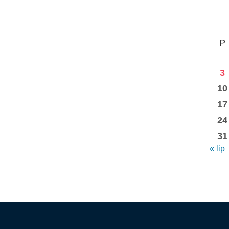
P
3
10
17
24
31
« lip