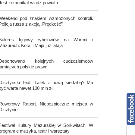
Jest komunikat władz powiatu
Weekend pod znakiem wzmożonych kontroli.
Policja rusza z akcją „Prędkość”
Sukces lęgowy rybołowów na Warmii i
Mazurach. Koral i Maja już latają
Deportowano kolejnych cudzoziemców
łamiących polskie prawo
Olsztyński Teatr Lalek z nową siedzibą? Ma
być warta nawet 100 mln zł
Rowerowy Raport. Niebezpieczne miejsca w
Olsztynie
Festiwal Kultury Mazurskiej w Sorkwitach. W
programie muzyka, teatr i warsztaty