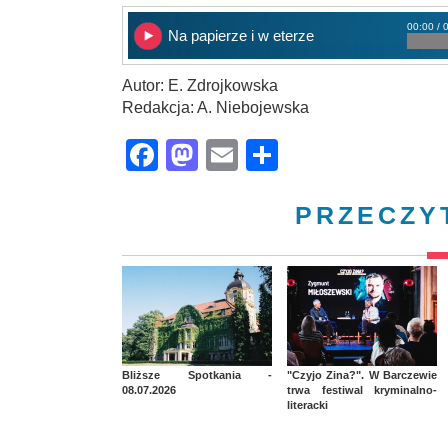
00:00 / 
Na papierze i w eterze
Autor: E. Zdrojkowska
Redakcja: A. Niebojewska
Facebook
Mastodon
Email
Share
PRZECZY
Bliższe Spotkania -
"Czyjo Zina?". W Barczewie
08.07.2026
trwa festiwal kryminalno-
literacki