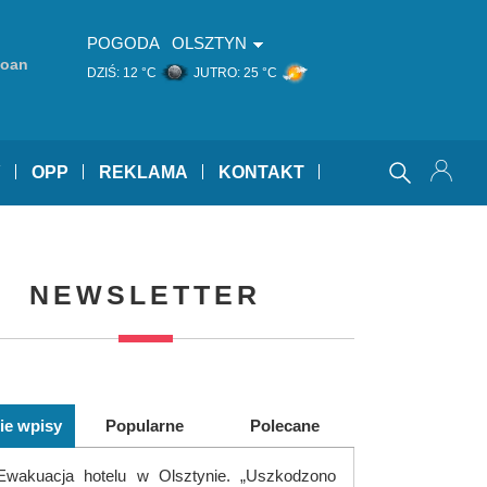
POGODA
OLSZTYN
joan
DZIŚ:
12 °C
JUTRO:
25 °C
Y
OPP
REKLAMA
KONTAKT
NEWSLETTER
ie wpisy
Popularne
Polecane
Ewakuacja hotelu w Olsztynie. „Uszkodzono