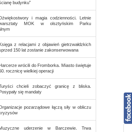
ścianę budynku”
Dźwiękostwory i magia codzienności. Letnie
warsztaty MOK w olsztyńskim Parku
alnym
Księga z relacjami z objawień gietrzwałdzkich
sprzed 150 lat zostanie zakonserwowana
Harcerze wrócili do Fromborka. Miasto świętuje
60. rocznicę wielkiej operacji
Turyści chcieli zobaczyć granicę z bliska.
Posypały się mandaty
Organizacje pozarządowe łączą siły w obliczu
kryzysów
Muzyczne uderzenie w Barczewie. Trwa