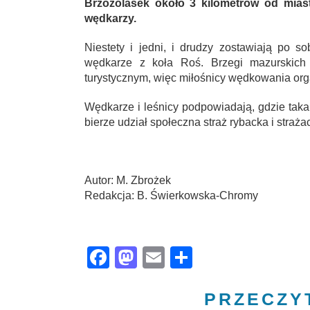
Brzozolasek około 3 kilometrów od miast
wędkarzy.
Niestety i jedni, i drudzy zostawiają po so
wędkarze z koła Roś. Brzegi mazurskich 
turystycznym, więc miłośnicy wędkowania orga
Wędkarze i leśnicy podpowiadają, gdzie taka 
bierze udział społeczna straż rybacka i straża
Autor: M. Zbrożek
Redakcja: B. Świerkowska-Chromy
Facebook
Mastodon
Email
Share
PRZECZY