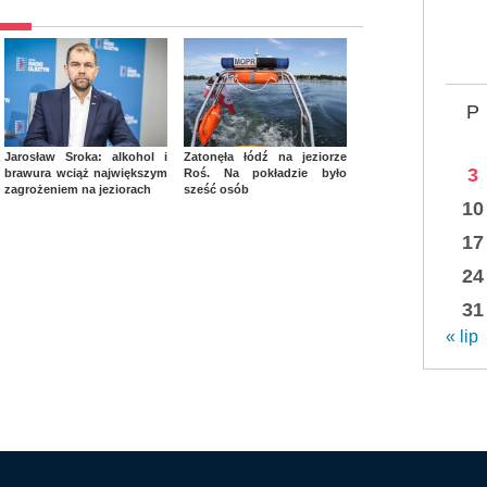
P
Jarosław Sroka: alkohol i
Zatonęła łódź na jeziorze
3
brawura wciąż największym
Roś. Na pokładzie było
zagrożeniem na jeziorach
sześć osób
10
17
24
31
« lip