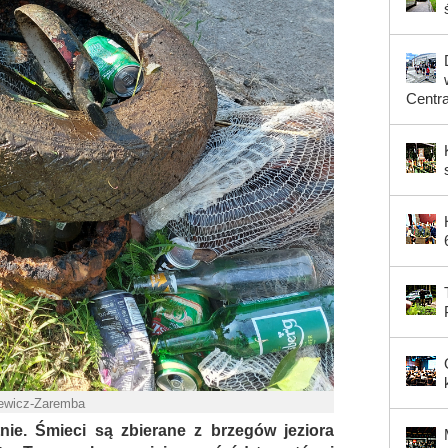
Centr
iewicz-Zaremba
ie. Śmieci są zbierane z brzegów jeziora