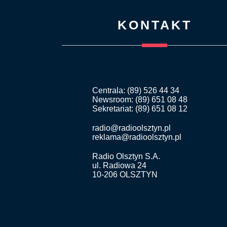
KONTAKT
Centrala: (89) 526 44 34
Newsroom: (89) 651 08 48
Sekretariat: (89) 651 08 12
radio@radioolsztyn.pl
reklama@radioolsztyn.pl
Radio Olsztyn S.A.
ul. Radiowa 24
10-206 OLSZTYN