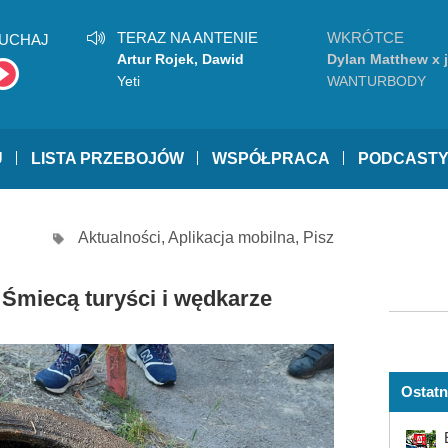
TERAZ NA ANTENIE
WKRÓTCE
UCHAJ
Artur Rojek, Dawid
Dylan Matthew x 
Podsiadło
Yeti
WANTURBODY
U
LISTA PRZEBOJÓW
WSPÓŁPRACA
PODCAST
Aktualności
,
Aplikacja mobilna
,
Pisz
 Śmiecą turyści i wędkarze
Ostatn