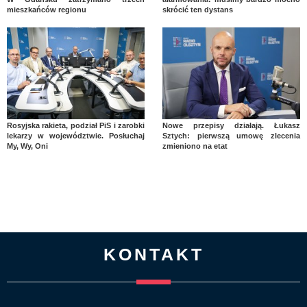
mieszkańców regionu
skrócić ten dystans
Rosyjska rakieta, podział PiS i zarobki
Nowe przepisy działają. Łukasz
lekarzy w województwie. Posłuchaj
Sztych: pierwszą umowę zlecenia
My, Wy, Oni
zmieniono na etat
KONTAKT