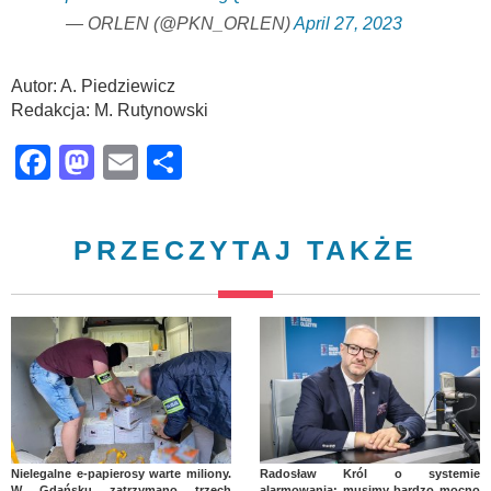
— ORLEN (@PKN_ORLEN)
April 27, 2023
Autor: A. Piedziewicz
Redakcja: M. Rutynowski
Facebook
Mastodon
Email
Share
PRZECZYTAJ TAKŻE
Nielegalne e-papierosy warte miliony.
Radosław Król o systemie
W Gdańsku zatrzymano trzech
alarmowania: musimy bardzo mocno