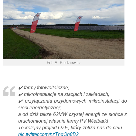
Fot. A. Piedziewicz
✔️ farmy fotowoltaiczne;
✔️ mikroinstalacje na stacjach i zakładach;
✔️ przyłączenia przydomowych mikroinstalacji do
sieci energetycznej;
a od dziś także 62MW czystej energii ze słońca z
uruchomionej właśnie farmy PV Wielbark!
To kolejny projekt OZE, który zbliża nas do celu…
pic.twitter.com/nzThgQn8B2