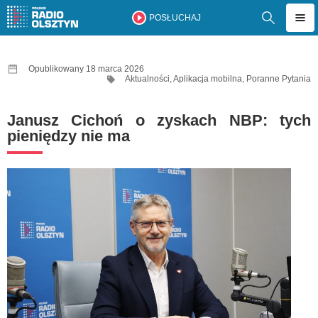
POSŁUCHAJ
Opublikowany 18 marca 2026
Aktualności
,
Aplikacja mobilna
,
Poranne Pytania
Janusz Cichoń o zyskach NBP: tych
pieniędzy nie ma