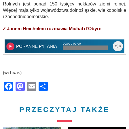
Rolnych jest ponad 150 tysięcy hektarów ziemi rolnej.
Więcej mają tylko województwa dolnośląskie, wielkopolskie
i zachodniopomorskie.
Z Janem Heichelem rozmawia Michał d’Obyrn.
00:00 / 00:00
PORANNE PYTANIA
(wchr/as)
Facebook
Mastodon
Email
Share
PRZECZYTAJ TAKŻE