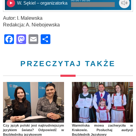
00:00 / 00:00
W. Sękiel – organizatorka
Autor: I. Malewska
Redakcja: A. Niebojewska
Facebook
Mastodon
Email
Share
PRZECZYTAJ TAKŻE
Czy język polski jest najtrudniejszym
Warmińska mowa zachwyciła w
językiem świata? Odpowiedź w
Krakowie. Posłuchaj audycji
Bezbłędniku językowym
Bezbłędnik Językowy