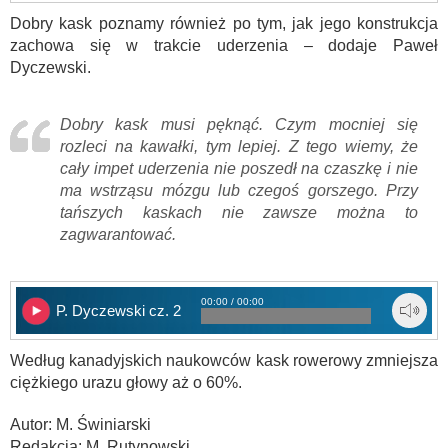
Dobry kask poznamy również po tym, jak jego konstrukcja
zachowa się w trakcie uderzenia – dodaje Paweł
Dyczewski.
Dobry kask musi pęknąć. Czym mocniej się
rozleci na kawałki, tym lepiej. Z tego wiemy, że
cały impet uderzenia nie poszedł na czaszkę i nie
ma wstrząsu mózgu lub czegoś gorszego. Przy
tańszych kaskach nie zawsze można to
zagwarantować.
00:00 / 00:00
P. Dyczewski cz. 2
Według kanadyjskich naukowców kask rowerowy zmniejsza
ciężkiego urazu głowy aż o 60%.
Autor: M. Świniarski
Redakcja: M. Rutynowski