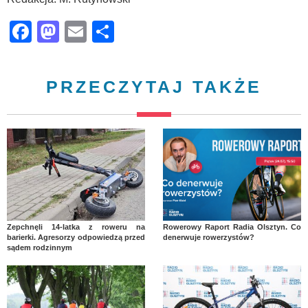
Facebook
Mastodon
Email
Share
PRZECZYTAJ TAKŻE
Zepchnęli 14-latka z roweru na
Rowerowy Raport Radia Olsztyn. Co
barierki. Agresorzy odpowiedzą przed
denerwuje rowerzystów?
sądem rodzinnym