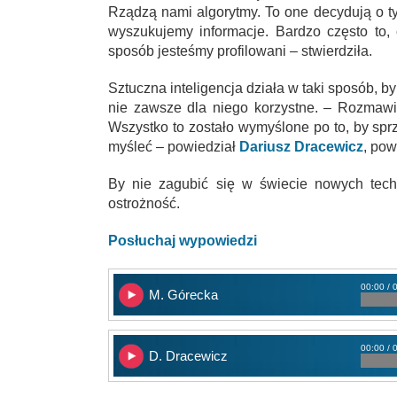
Rządzą nami algorytmy. To one decydują o tym
wyszukujemy informacje. Bardzo często to, 
sposób jesteśmy profilowani – stwierdziła.
Sztuczna inteligencja działa w taki sposób, 
nie zawsze dla niego korzystne. – Rozmaw
Wszystko to zostało wymyślone po to, by sprz
myśleć – powiedział
Dariusz Dracewicz
, pow
By nie zagubić się w świecie nowych tech
ostrożność.
Posłuchaj wypowiedzi
00:00 / 
M. Górecka
00:00 / 
D. Dracewicz