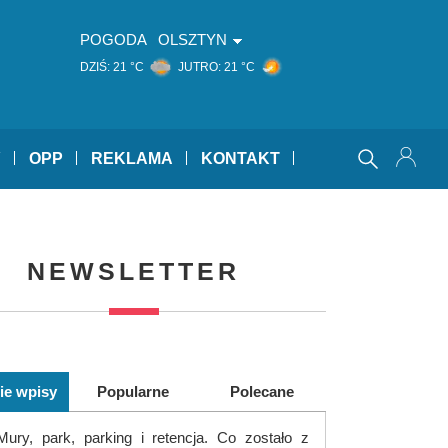
POGODA
OLSZTYN
DZIŚ:
21 °C
JUTRO:
21 °C
Y
OPP
REKLAMA
KONTAKT
NEWSLETTER
ie wpisy
Popularne
Polecane
Mury, park, parking i retencja. Co zostało z