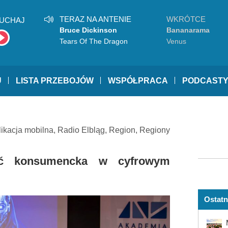
TERAZ NA ANTENIE
WKRÓTCE
UCHAJ
Bruce Dickinson
Bananarama
Tears Of The Dragon
Venus
U
LISTA PRZEBOJÓW
WSPÓŁPRACA
PODCAST
likacja mobilna
,
Radio Elbląg
,
Region
,
Regiony
ść konsumencka w cyfrowym
Ostatn