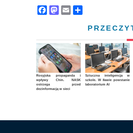
Facebook
Mastodon
Email
Share
PRZECZY
Rosyjska propaganda i
Sztuczna inteligencja w
wpływy Chin. NASK
szkole. W Iławie powstanie
ostrzega przed
laboratorium AI
dezinformacją w sieci