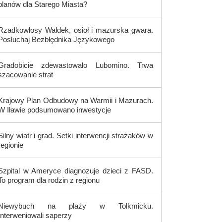
planów dla Starego Miasta?
Rzadkowłosy Waldek, osioł i mazurska gwara.
Posłuchaj Bezbłędnika Językowego
Gradobicie zdewastowało Lubomino. Trwa
szacowanie strat
Krajowy Plan Odbudowy na Warmii i Mazurach.
W Iławie podsumowano inwestycje
Silny wiatr i grad. Setki interwencji strażaków w
regionie
Szpital w Ameryce diagnozuje dzieci z FASD.
To program dla rodzin z regionu
Niewybuch na plaży w Tolkmicku.
Interweniowali saperzy