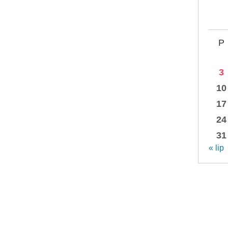
P
3
10
17
24
31
« lip