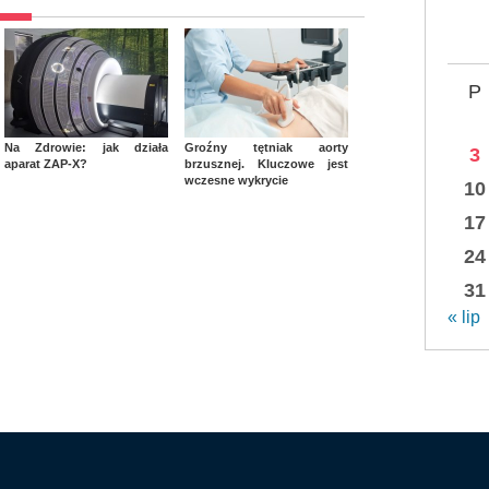
P
Na Zdrowie: jak działa
Groźny tętniak aorty
3
aparat ZAP-X?
brzusznej. Kluczowe jest
wczesne wykrycie
10
17
24
31
« lip