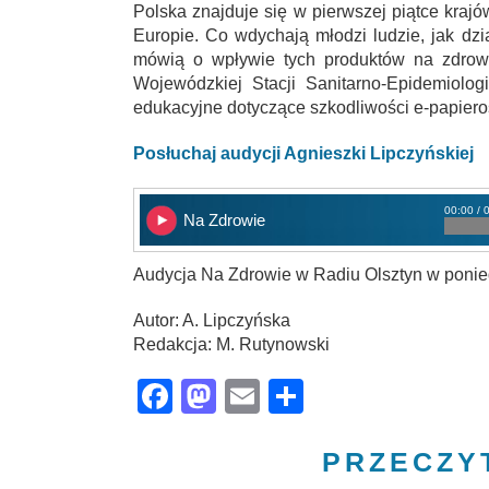
Polska znajduje się w pierwszej piątce kraj
Europie. Co wdychają młodzi ludzie, jak dz
mówią o wpływie tych produktów na zdrow
Wojewódzkiej Stacji Sanitarno-Epidemiolog
edukacyjne dotyczące szkodliwości e-papier
Posłuchaj audycji Agnieszki Lipczyńskiej
00:00 / 
Na Zdrowie
Audycja Na Zdrowie w Radiu Olsztyn w ponied
Autor: A. Lipczyńska
Redakcja: M. Rutynowski
Facebook
Mastodon
Email
Share
PRZECZY