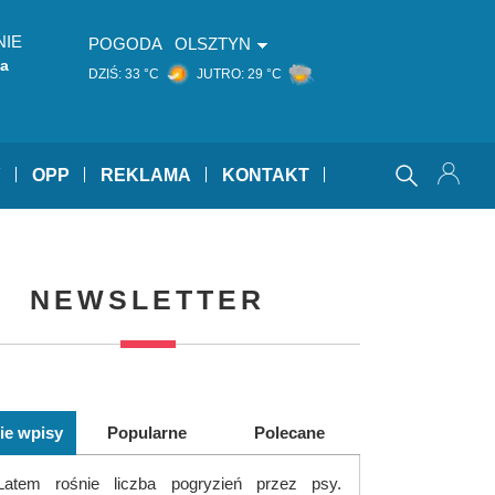
NIE
POGODA
OLSZTYN
ka
DZIŚ:
33 °C
JUTRO:
29 °C
Y
OPP
REKLAMA
KONTAKT
NEWSLETTER
ie wpisy
Popularne
Polecane
Latem rośnie liczba pogryzień przez psy.