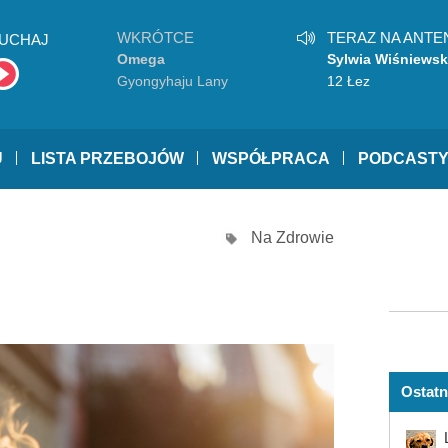
WKRÓTCE
TERAZ NA ANTE
UCHAJ
Omega
Sylwia Wiśniews
Gyongyhaju Lany
12 Łez
U
LISTA PRZEBOJÓW
WSPÓŁPRACA
PODCAST
Na Zdrowie
Ostatn