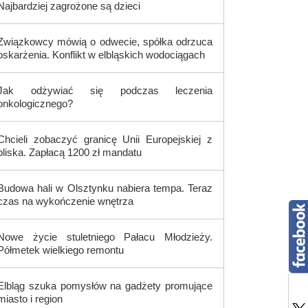
Najbardziej zagrożone są dzieci
Związkowcy mówią o odwecie, spółka odrzuca
oskarżenia. Konflikt w elbląskich wodociągach
Jak odżywiać się podczas leczenia
onkologicznego?
Chcieli zobaczyć granicę Unii Europejskiej z
bliska. Zapłacą 1200 zł mandatu
Budowa hali w Olsztynku nabiera tempa. Teraz
czas na wykończenie wnętrza
Nowe życie stuletniego Pałacu Młodzieży.
Półmetek wielkiego remontu
Elbląg szuka pomysłów na gadżety promujące
miasto i region