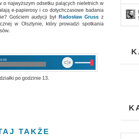
ów o najwyższym odsetku palących nieletnich w
iałają e-papierosy i co dotychczasowe badania
ie? Gościem audycji był
Radosław Gruss
z
icznej w Olsztynie, który prowadzi spotkania
osów.
K
00:00
ziałki po godzinie 13.
K
TAJ TAKŻE