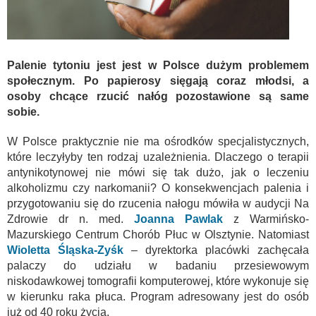
Palenie tytoniu jest jest w Polsce dużym problemem
społecznym. Po papierosy sięgają coraz młodsi, a
osoby chcące rzucić nałóg pozostawione są same
sobie.
W Polsce praktycznie nie ma ośrodków specjalistycznych,
które leczyłyby ten rodzaj uzależnienia. Dlaczego o terapii
antynikotynowej nie mówi się tak dużo, jak o leczeniu
alkoholizmu czy narkomanii? O konsekwencjach palenia i
przygotowaniu się do rzucenia nałogu mówiła w audycji Na
Zdrowie dr n. med.
Joanna Pawlak
z Warmińsko-
Mazurskiego Centrum Chorób Płuc w Olsztynie. Natomiast
Wioletta Śląska-Zyśk
– dyrektorka placówki zachęcała
palaczy do udziału w badaniu przesiewowym
niskodawkowej tomografii komputerowej, które wykonuje się
w kierunku raka płuca. Program adresowany jest do osób
już od 40 roku życia.