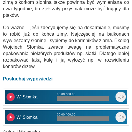
zimą sikorkom słonina także powinna być wymieniana co
dwa tygodnie, bo zjełczały przysmak może być trujący dla
ptaków.
Co ważne – jeśli zdecydujemy się na dokarmianie, musimy
to robić już do końca zimy. Najczęściej na balkonach
wywieszamy słoninę i sypiemy do karmników ziarna. Ekolog
Wojciech Słomka, zwraca uwagę na problematyczne
opakowania niektórych produktów np. siatki. Dlatego lepiej
rozpakować taką kulę i ją wyłożyć np. w rozwidleniu
konarów drzew.
Posłuchaj wypowiedzi
00:00 / 00:00
W. Słomka
00:00 / 00:00
W. Słomka
Autor: I.Malewska