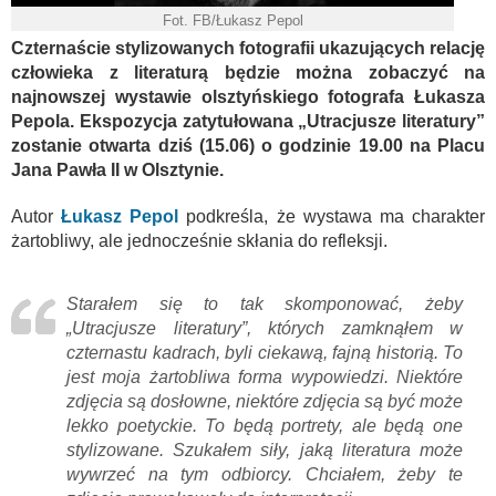
Fot. FB/Łukasz Pepol
Czternaście stylizowanych fotografii ukazujących relację
człowieka z literaturą będzie można zobaczyć na
najnowszej wystawie olsztyńskiego fotografa Łukasza
Pepola. Ekspozycja zatytułowana „Utracjusze literatury”
zostanie otwarta dziś (15.06) o godzinie 19.00 na Placu
Jana Pawła II w Olsztynie.
Autor
Łukasz Pepol
podkreśla, że wystawa ma charakter
żartobliwy, ale jednocześnie skłania do refleksji.
Starałem się to tak skomponować, żeby
„Utracjusze literatury”, których zamknąłem w
czternastu kadrach, byli ciekawą, fajną historią. To
jest moja żartobliwa forma wypowiedzi. Niektóre
zdjęcia są dosłowne, niektóre zdjęcia są być może
lekko poetyckie. To będą portrety, ale będą one
stylizowane. Szukałem siły, jaką literatura może
wywrzeć na tym odbiorcy. Chciałem, żeby te