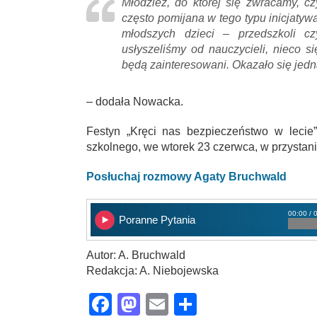
Młodzież, do której się zwracamy, cz
często pomijana w tego typu inicjaty
młodszych dzieci – przedszkoli cz
usłyszeliśmy od nauczycieli, nieco s
będą zainteresowani. Okazało się jed
– dodała Nowacka.
Festyn „Kręci nas bezpieczeństwo w lecie
szkolnego, we wtorek 23 czerwca, w przysta
Posłuchaj rozmowy Agaty Bruchwald
00:00 / 
Poranne Pytania
Autor: A. Bruchwald
Redakcja: A. Niebojewska
Facebook
Mastodon
Email
Share