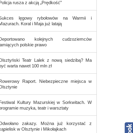
Policja rusza z akcją „Prędkość”
Sukces lęgowy rybołowów na Warmii i
Mazurach. Koral i Maja już latają
Deportowano kolejnych cudzoziemców
łamiących polskie prawo
Olsztyński Teatr Lalek z nową siedzibą? Ma
być warta nawet 100 mln zł
Rowerowy Raport. Niebezpieczne miejsca w
Olsztynie
Festiwal Kultury Mazurskiej w Sorkwitach. W
programie muzyka, teatr i warsztaty
Odwołano zakazy. Można już korzystać z
kąpielisk w Olsztynie i Mikołajkach