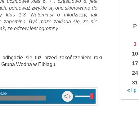
yli uczniowie klas 6, 7 i częściowo 8, jest
wach, ponieważ zwykle są one skierowane do
y klas 1-3. Natomiast o młodzieży, jak
ię zapomina. Być może zakłada się, że nie
P
nak, że odzew jest ogromny
3
10
” odbędzie się tuż przed zakończeniem roku
17
ni Grupa Wodna w Elblągu.
24
31
« lip
00:00