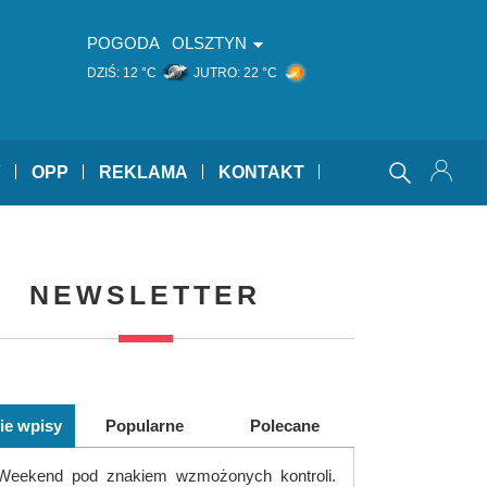
POGODA
OLSZTYN
DZIŚ:
12 °C
JUTRO:
22 °C
Y
OPP
REKLAMA
KONTAKT
NEWSLETTER
ie wpisy
Popularne
Polecane
Weekend pod znakiem wzmożonych kontroli.