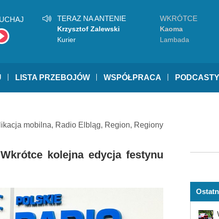
TERAZ NA ANTENIE
WKRÓTCE
UCHAJ
Krzysztof Zalewski
Kaoma
Kurier
Lambada
U
LISTA PRZEBOJÓW
WSPÓŁPRACA
PODCAST
likacja mobilna
,
Radio Elbląg
,
Region
,
Regiony
 Wkrótce kolejna edycja festynu
Ostatn