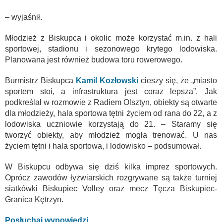
– wyjaśnił.
Młodzież z Biskupca i okolic może korzystać m.in. z hali
sportowej, stadionu i sezonowego krytego lodowiska.
Planowana jest również budowa toru rowerowego.
Burmistrz Biskupca
Kamil Kozłowski
cieszy się, że „miasto
sportem stoi, a infrastruktura jest coraz lepsza”. Jak
podkreślał w rozmowie z Radiem Olsztyn, obiekty są otwarte
dla młodzieży, hala sportowa tętni życiem od rana do 22, a z
lodowiska uczniowie korzystają do 21. – Staramy się
tworzyć obiekty, aby młodzież mogła trenować. U nas
życiem tętni i hala sportowa, i lodowisko – podsumował.
W Biskupcu odbywa się dziś kilka imprez sportowych.
Oprócz zawodów łyżwiarskich rozgrywane są także turniej
siatkówki Biskupiec Volley oraz mecz Tęcza Biskupiec-
Granica Kętrzyn.
Posłuchaj wypowiedzi