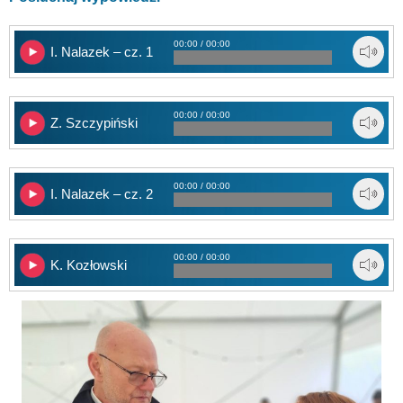
00:00 / 00:00
I. Nalazek – cz. 1
00:00 / 00:00
Z. Szczypiński
00:00 / 00:00
I. Nalazek – cz. 2
00:00 / 00:00
K. Kozłowski