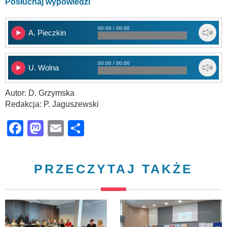
Posłuchaj wypowiedzi
00:00 / 00:00
A. Pieczkin
00:00 / 00:00
U. Wolna
Autor: D. Grzymska
Redakcja: P. Jaguszewski
Facebook
Mastodon
Email
Share
PRZECZYTAJ TAKŻE