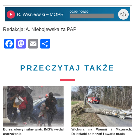
00:00 / 00:00
R. Wiśniewski – MOPR
Redakcja: A. Niebojewska za PAP
Facebook
Mastodon
Email
Share
PRZECZYTAJ TAKŻE
Burze, ulewy i silny wiatr. IMGW wydał
Wichura na Warmii i Mazurach.
ostrzeżenia
Dziesiątki zgłoszeń i awarie prądu