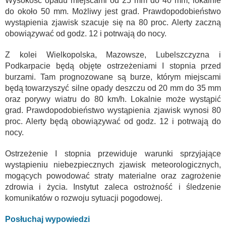
Wysokość opadu miejscami od 25 mm do 40 mm, lokalnie
do około 50 mm. Możliwy jest grad. Prawdopodobieństwo
wystąpienia zjawisk szacuje się na 80 proc. Alerty zaczną
obowiązywać od godz. 12 i potrwają do nocy.
Z kolei Wielkopolska, Mazowsze, Lubelszczyzna i
Podkarpacie będą objęte ostrzeżeniami I stopnia przed
burzami. Tam prognozowane są burze, którym miejscami
będą towarzyszyć silne opady deszczu od 20 mm do 35 mm
oraz porywy wiatru do 80 km/h. Lokalnie może wystąpić
grad. Prawdopodobieństwo wystąpienia zjawisk wynosi 80
proc. Alerty będą obowiązywać od godz. 12 i potrwają do
nocy.
Ostrzeżenie I stopnia przewiduje warunki sprzyjające
wystąpieniu niebezpiecznych zjawisk meteorologicznych,
mogących powodować straty materialne oraz zagrożenie
zdrowia i życia. Instytut zaleca ostrożność i śledzenie
komunikatów o rozwoju sytuacji pogodowej.
Posłuchaj wypowiedzi