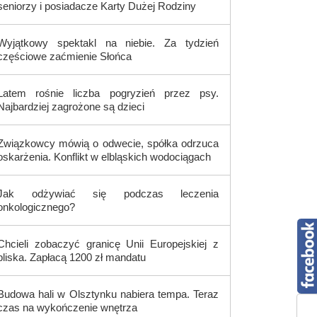
seniorzy i posiadacze Karty Dużej Rodziny
Wyjątkowy spektakl na niebie. Za tydzień
częściowe zaćmienie Słońca
Latem rośnie liczba pogryzień przez psy.
Najbardziej zagrożone są dzieci
Związkowcy mówią o odwecie, spółka odrzuca
oskarżenia. Konflikt w elbląskich wodociągach
Jak odżywiać się podczas leczenia
onkologicznego?
Chcieli zobaczyć granicę Unii Europejskiej z
bliska. Zapłacą 1200 zł mandatu
Budowa hali w Olsztynku nabiera tempa. Teraz
czas na wykończenie wnętrza