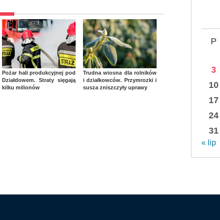
P
3
Pożar hali produkcyjnej pod
Trudna wiosna dla rolników
Działdowem. Straty sięgają
i działkowców. Przymrozki i
10
kilku milionów
susza zniszczyły uprawy
17
24
31
« lip