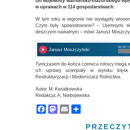
Do wojewody warmińsko-mazurskiego wpłyn
w uprawach w 114 gospodarstwach.
W tym roku w regionie nie wystąpiły wiose
Czym były spowodowane? – Ujemnymi sku
deszczem nawalnym – mówi Janusz Moszczyń
00:00 / 
Janusz Moszczyński
Tymczasem do końca czerwca rolnicy mogą w
ich uprawy ucierpiały w wyniku klęsk 
Restrukturyzacji i Modernizacji Rolnictwa.
Autor: M. Kwiatkowska
Redakcja: A. Niebojewska
Facebook
Mastodon
Email
Share
PRZECZY