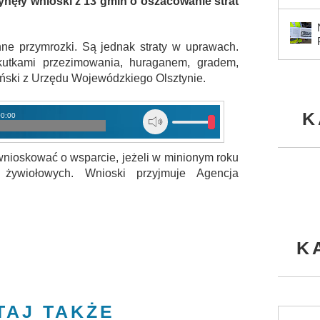
ęły wnioski z 13 gmin o oszacowanie strat
nne przymrozki. Są jednak straty w uprawach.
tkami przezimowania, huraganem, gradem,
ski z Urzędu Wojewódzkiego Olsztynie.
K
00:00
nioskować o wsparcie, jeżeli w minionym roku
żywiołowych. Wnioski przyjmuje Agencja
K
TAJ TAKŻE