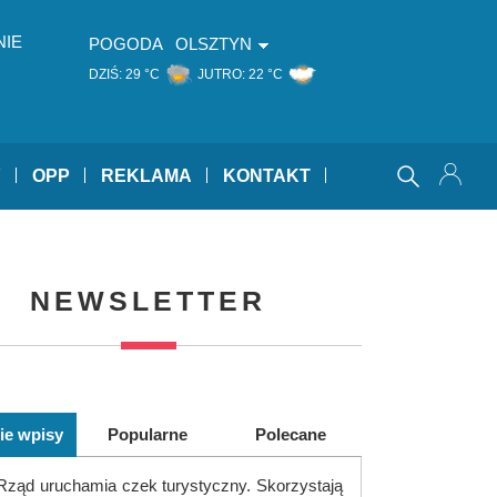
NIE
POGODA
OLSZTYN
DZIŚ:
29 °C
JUTRO:
22 °C
Y
OPP
REKLAMA
KONTAKT
NEWSLETTER
ie wpisy
Popularne
Polecane
Rząd uruchamia czek turystyczny. Skorzystają