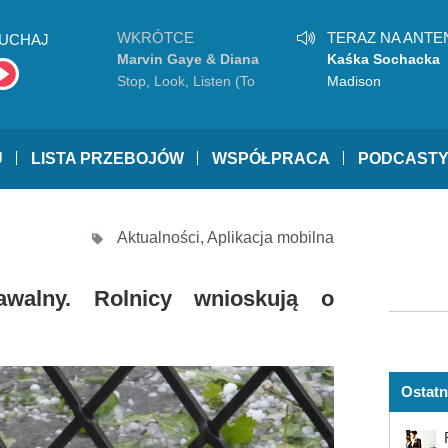
WKRÓTCE
TERAZ NA ANTE
UCHAJ
Marvin Gaye & Diana
Kaśka Sochacka
Ross
Stop, Look, Listen (To
Madison
Your Heart)
U
LISTA PRZEBOJÓW
WSPÓŁPRACA
PODCAST
Aktualności
,
Aplikacja mobilna
walny. Rolnicy wnioskują o
Ostatn