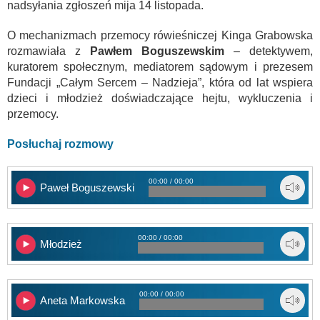
nadsyłania zgłoszeń mija 14 listopada.
O mechanizmach przemocy rówieśniczej Kinga Grabowska
rozmawiała z
Pawłem Boguszewskim
– detektywem,
kuratorem społecznym, mediatorem sądowym i prezesem
Fundacji „Całym Sercem – Nadzieja”, która od lat wspiera
dzieci i młodzież doświadczające hejtu, wykluczenia i
przemocy.
Posłuchaj rozmowy
00:00 / 00:00
Paweł Boguszewski
00:00 / 00:00
Młodzież
00:00 / 00:00
Aneta Markowska