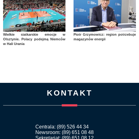
Wielkie siatkarskie emocje w
Piotr Grzymowicz: region potrzebuje
Olsztynie. Polacy podejmą Niemców
magazynów energii
w Hali Urania
KONTAKT
Centrala: (89) 526 44 34
Newsroom: (89) 651 08 48
Sekretariat: (89) 651 08 12