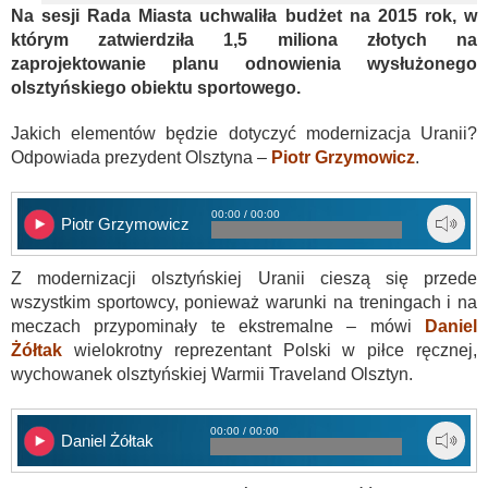
Na sesji Rada Miasta uchwaliła budżet na 2015 rok, w
którym zatwierdziła 1,5 miliona złotych na
zaprojektowanie planu odnowienia wysłużonego
olsztyńskiego obiektu sportowego.
Jakich elementów będzie dotyczyć modernizacja Uranii?
Odpowiada prezydent Olsztyna –
Piotr Grzymowicz
.
00:00 / 00:00
Piotr Grzymowicz
Z modernizacji olsztyńskiej Uranii cieszą się przede
wszystkim sportowcy, ponieważ warunki na treningach i na
meczach przypominały te ekstremalne – mówi
Daniel
Żółtak
wielokrotny reprezentant Polski w piłce ręcznej,
wychowanek olsztyńskiej Warmii Traveland Olsztyn.
00:00 / 00:00
Daniel Żółtak