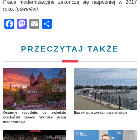
Prace modernizacyjne zakończą się najpóźniej w 2017
roku.
(pświn/łw)
Facebook
Mastodon
Email
Share
PRZECZYTAJ TAKŻE
Ostatnie tygodnie, by zwiedzić
Iławski port zyska nowe atrakcje
olsztyński zamek. Wkrótce rusza
modernizacja