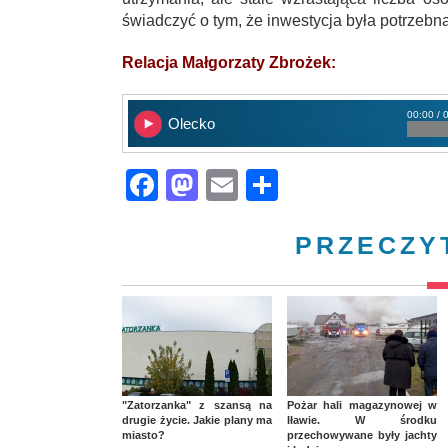
świadczyć o tym, że inwestycja była potrzebna
Relacja Małgorzaty Zbrożek:
00:00 / 
Olecko
Facebook
Mastodon
Email
Share
PRZECZY
"Zatorzanka" z szansą na
Pożar hali magazynowej w
drugie życie. Jakie plany ma
Iławie. W środku
miasto?
przechowywane były jachty