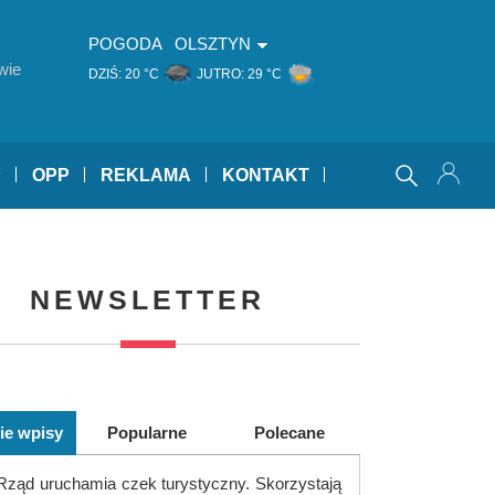
POGODA
OLSZTYN
wie
DZIŚ:
20 °C
JUTRO:
29 °C
Y
OPP
REKLAMA
KONTAKT
NEWSLETTER
ie wpisy
Popularne
Polecane
Rząd uruchamia czek turystyczny. Skorzystają