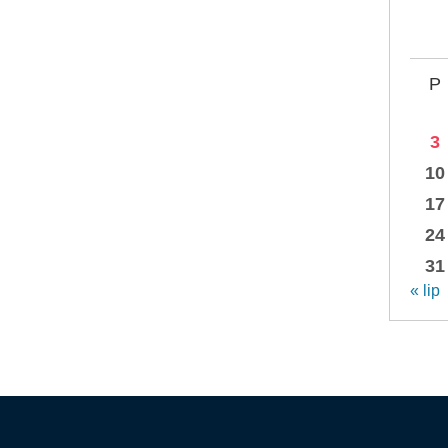
P
3
10
17
24
31
« lip