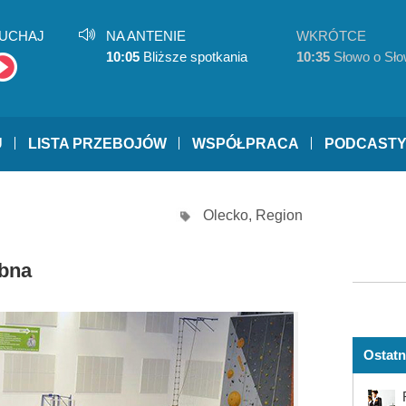
UCHAJ
NA ANTENIE
WKRÓTCE
10:05
Bliższe spotkania
10:35
Słowo o Sło
U
LISTA PRZEBOJÓW
WSPÓŁPRACA
PODCAST
Olecko
,
Region
ebna
Ostatn