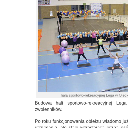
hala sportowo-rekreacyjnej Lega w Olec
Budowa hali sportowo-rekreacyjnej Leg
zwolenników.
Po roku funkcjonowania obiektu wiadomo już
utrzymania, ale stale wzrastająca liczba o