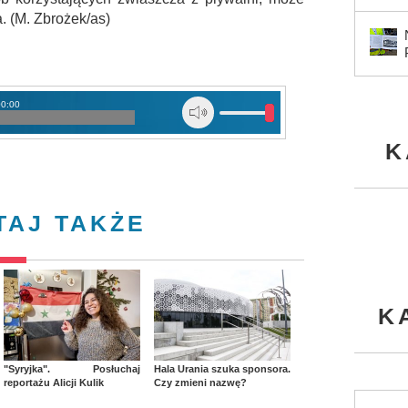
. (M. Zbrożek/as)
00:00
K
TAJ TAKŻE
K
"Syryjka". Posłuchaj
Hala Urania szuka sponsora.
reportażu Alicji Kulik
Czy zmieni nazwę?