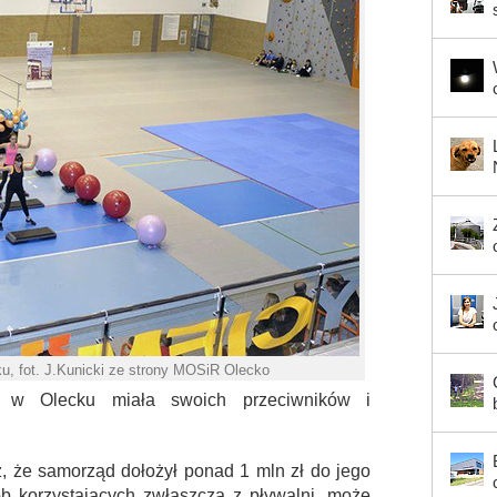
ku, fot. J.Kunicki ze strony MOSiR Olecko
a w Olecku miała swoich przeciwników i
, że samorząd dołożył ponad 1 mln zł do jego
sób korzystających zwłaszcza z pływalni, może