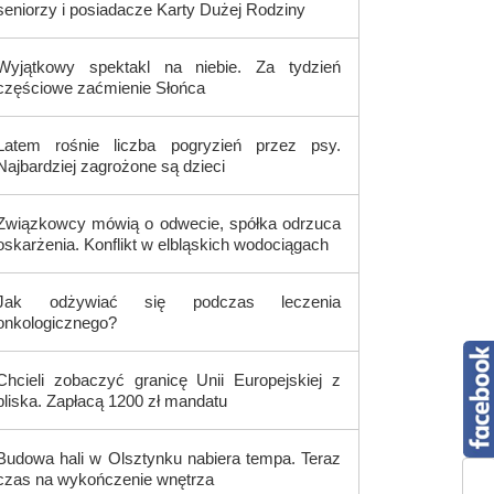
seniorzy i posiadacze Karty Dużej Rodziny
Wyjątkowy spektakl na niebie. Za tydzień
częściowe zaćmienie Słońca
Latem rośnie liczba pogryzień przez psy.
Najbardziej zagrożone są dzieci
Związkowcy mówią o odwecie, spółka odrzuca
oskarżenia. Konflikt w elbląskich wodociągach
Jak odżywiać się podczas leczenia
onkologicznego?
Chcieli zobaczyć granicę Unii Europejskiej z
bliska. Zapłacą 1200 zł mandatu
Budowa hali w Olsztynku nabiera tempa. Teraz
czas na wykończenie wnętrza