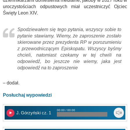
dziennikarzami doniesienia medialne, jakoby w 2027 roku w
uroczystościach odpustowych miał uczestniczyć Ojciec
Święty Leon XIV.
Spodziewałem się tego pytania, wszyscy sobie to
pytanie stawiamy. Wiemy, że zaproszenie zostało
skierowane przez prezydenta RP w porozumieniu
z przewodniczącym Episkopatu. Wszyscy byśmy
chcieli, natomiast czekamy w tej chwili na
odpowiedź, bo jeszcze nie wiemy, jaka jest
odpowiedź na to zaproszenie
– dodał.
Posłuchaj wypowiedzi
00:00 / 00:00
J. Górzyński cz. 1