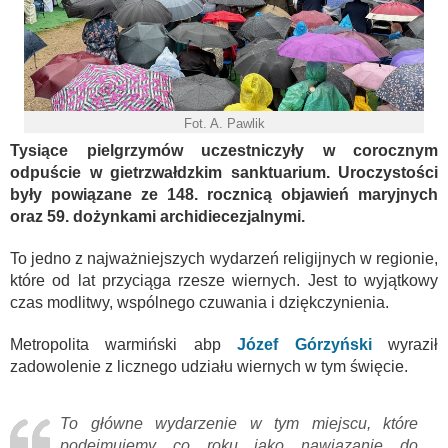
Fot. A. Pawlik
Tysiące pielgrzymów uczestniczyły w corocznym
odpuście w gietrzwałdzkim sanktuarium. Uroczystości
były powiązane ze 148. rocznicą objawień maryjnych
oraz 59. dożynkami archidiecezjalnymi.
To jedno z najważniejszych wydarzeń religijnych w regionie,
które od lat przyciąga rzesze wiernych. Jest to wyjątkowy
czas modlitwy, wspólnego czuwania i dziękczynienia.
Metropolita warmiński abp
Józef Górzyński
wyraził
zadowolenie z licznego udziału wiernych w tym święcie.
To główne wydarzenie w tym miejscu, które
podejmujemy co roku jako nawiązanie do