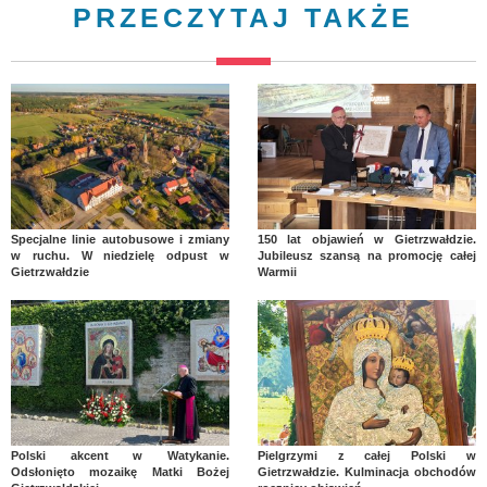
PRZECZYTAJ TAKŻE
Specjalne linie autobusowe i zmiany
150 lat objawień w Gietrzwałdzie.
w ruchu. W niedzielę odpust w
Jubileusz szansą na promocję całej
Gietrzwałdzie
Warmii
Polski akcent w Watykanie.
Pielgrzymi z całej Polski w
Odsłonięto mozaikę Matki Bożej
Gietrzwałdzie. Kulminacja obchodów