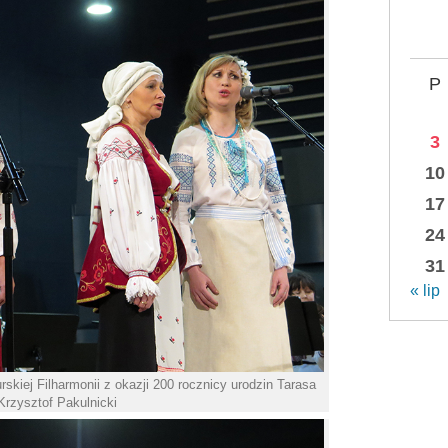
P
3
10
17
24
31
« lip
kiej Filharmonii z okazji 200 rocznicy urodzin Tarasa
Krzysztof Pakulnicki