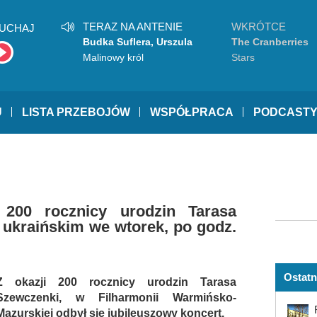
TERAZ NA ANTENIE
WKRÓTCE
UCHAJ
Budka Suflera, Urszula
The Cranberries
Malinowy król
Stars
U
LISTA PRZEBOJÓW
WSPÓŁPRACA
PODCAST
 200 rocznicy urodzin Tarasa
 ukraińskim we wtorek, po godz.
Ostatn
Z okazji 200 rocznicy urodzin Tarasa
Szewczenki, w Filharmonii Warmińsko-
Mazurskiej odbył się jubileuszowy koncert.