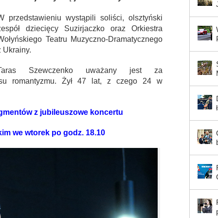
W przedstawieniu wystąpili soliści, olsztyński
zespół dziecięcy Suzirjaczko oraz Orkiestra
Wołyńskiego Teatru Muzyczno-Dramatycznego
z Ukrainy.
Taras Szewczenko uważany jest za
resu romantyzmu. Żył 47 lat, z czego 24 w
gmentów z jubileuszowe koncertu
kim we wtorek po godz. 18.10