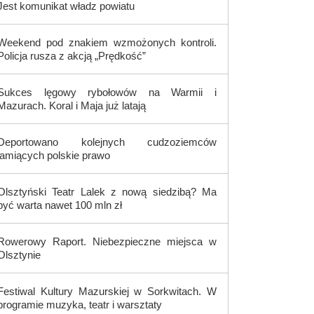
Jest komunikat władz powiatu
Weekend pod znakiem wzmożonych kontroli.
Policja rusza z akcją „Prędkość”
Sukces lęgowy rybołowów na Warmii i
Mazurach. Koral i Maja już latają
Deportowano kolejnych cudzoziemców
łamiących polskie prawo
Olsztyński Teatr Lalek z nową siedzibą? Ma
być warta nawet 100 mln zł
Rowerowy Raport. Niebezpieczne miejsca w
Olsztynie
Festiwal Kultury Mazurskiej w Sorkwitach. W
programie muzyka, teatr i warsztaty