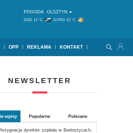
POGODA
OLSZTYN
DZIŚ:
12 °C
JUTRO:
22 °C
Y
OPP
REKLAMA
KONTAKT
NEWSLETTER
ie wpisy
Popularne
Polecane
Rezygnacja dyrektor szpitala w Bartoszycach.