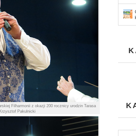
K
K
kiej Filharmonii z okazji 200 rocznicy urodzin Tarasa
Krzysztof Pakulnicki