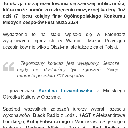
To okazja do zaprezentowania się szerszej publiczności,
która może pomóc w rozkręceniu muzycznej kariery. Już
dziś (7 lipca) kolejny finał Ogólnopolskiego Konkursu
Młodych Zespołów Fest Muza 2024.
Wydarzenie to na stałe wpisało się w kalendarz
wyjątkowych imprez stolicy Warmii i Mazur. Przyciąga
uczestników nie tylko z Olsztyna, ale także z całej Polski.
Tegoroczny konkurs jest wyjątkowy. Jeszcze
nigdy nie dostaliśmy tylu zgłoszeń. Swoje
nagrania przesłało 307 zespołów
– powiedziała
Karolina Lewandowska
z Miejskiego
Ośrodka Kultury w Olsztynie.
Spośród wszystkich zgłoszeń jurorzy wybrali sześciu
wykonawców:
Black Radio
z Łodzi,
KAST
z Aleksandrowa
Łódzkiego,
Kubę Folwarcznego
z Wodzisławia Śląskiego i
Krakowa,
Madame Affair
z Poznania,
Sad Smiles
z