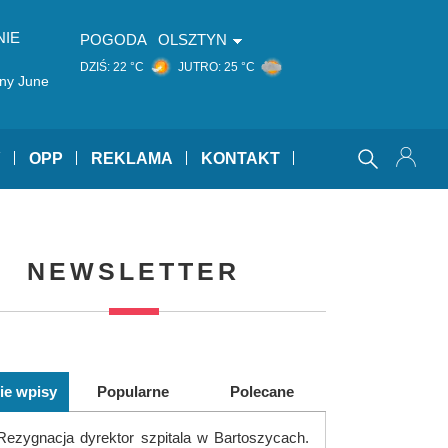
NIE
POGODA
OLSZTYN
DZIŚ:
22 °C
JUTRO:
25 °C
ny June
Y
OPP
REKLAMA
KONTAKT
NEWSLETTER
ie wpisy
Popularne
Polecane
Rezygnacja dyrektor szpitala w Bartoszycach.