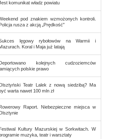
Jest komunikat władz powiatu
Weekend pod znakiem wzmożonych kontroli.
Policja rusza z akcją „Prędkość”
Sukces lęgowy rybołowów na Warmii i
Mazurach. Koral i Maja już latają
Deportowano kolejnych cudzoziemców
łamiących polskie prawo
Olsztyński Teatr Lalek z nową siedzibą? Ma
być warta nawet 100 mln zł
Rowerowy Raport. Niebezpieczne miejsca w
Olsztynie
Festiwal Kultury Mazurskiej w Sorkwitach. W
programie muzyka, teatr i warsztaty