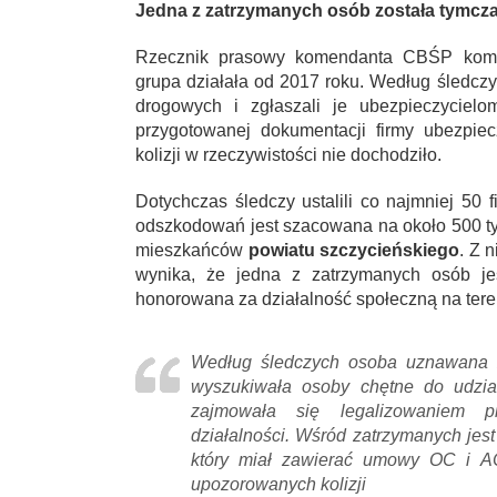
Jedna z zatrzymanych osób została tymcz
Rzecznik prasowy komendanta CBŚP ko
grupa działała od 2017 roku. Według śledczyc
drogowych i zgłaszali je ubezpieczyciel
przygotowanej dokumentacji firmy ubezpie
kolizji w rzeczywistości nie dochodziło.
Dotychczas śledczy ustalili co najmniej 50 
odszkodowań jest szacowana na około 500 tys.
mieszkańców
powiatu szczycieńskiego
. Z 
wynika, że jedna z zatrzymanych osób je
honorowana za działalność społeczną na tere
Według śledczych osoba uznawana z
wyszukiwała osoby chętne do udział
zajmowała się legalizowaniem p
działalności. Wśród zatrzymanych jes
który miał zawierać umowy OC i A
upozorowanych kolizji