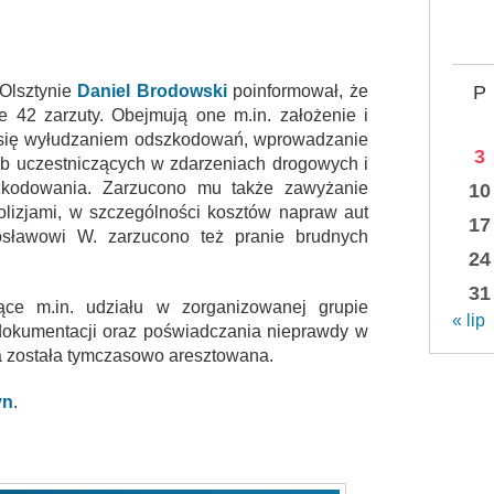
P
Olsztynie
Daniel Brodowski
poinformował, że
ie 42 zarzuty. Obejmują one m.in. założenie i
 się wyłudzaniem odszkodowań, wprowadzanie
3
ób uczestniczących w zdarzeniach drogowych i
zkodowania. Zarzucono mu także zawyżanie
10
olizjami, w szczególności kosztów napraw aut
17
osławowi W. zarzucono też pranie brudnych
24
31
ące m.in. udziału w zorganizowanej grupie
« lip
a dokumentacji oraz poświadczania nieprawdy w
 została tymczasowo aresztowana.
yn
.