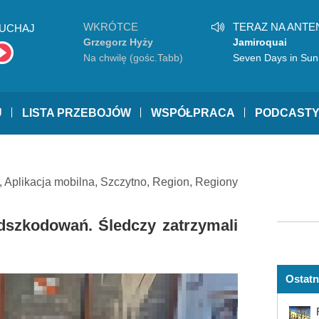
WKRÓTCE
TERAZ NA ANTE
UCHAJ
Grzegorz Hyży
Jamiroquai
Na chwilę (gośc.Tabb)
Seven Days in Sun
U
LISTA PRZEBOJÓW
WSPÓŁPRACA
PODCAST
,
Aplikacja mobilna
,
Szczytno
,
Region
,
Regiony
odszkodowań. Śledczy zatrzymali
Ostatn