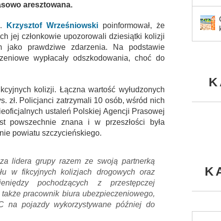
asowo aresztowana.
m.
Krzysztof Wrześniowski
poinformował, że
h jej członkowie upozorowali dziesiątki kolizji
om jako prawdziwe zdarzenia. Na podstawie
czeniowe wypłacały odszkodowania, choć do
K
fikcyjnych kolizji. Łączna wartość wyłudzonych
 zł. Policjanci zatrzymali 10 osób, wśród nich
nieoficjalnych ustaleń Polskiej Agencji Prasowej
st powszechnie znana i w przeszłości była
nie powiatu szczycieńskiego.
a lidera grupy razem ze swoją partnerką
K
u w fikcyjnych kolizjach drogowych oraz
ieniędzy pochodzących z przestępczej
t także pracownik biura ubezpieczeniowego,
C na pojazdy wykorzystywane później do