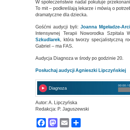
W społeczeństwie nadal pokutuje przekonani
To mit – podkreślają lekarze i mówią o potrz
dramatyczne dla dziecka.
Gośćmi audycji byli:
Joanna Mgeładze-Arc
Intensywnej Terapii Noworodka Szpitala
Szkudlarek
, która tworzy specjalistyczną r
Gabriel – ma FAS.
Audycja Diagnoza w środy po godzinie 20.
Posłuchaj audycji Agnieszki Lipczyńskiej
00:00 / 
Diagnoza
Autor: A. Lipczyńska
Redakcja: P. Jaguszewski
Facebook
Mastodon
Email
Share