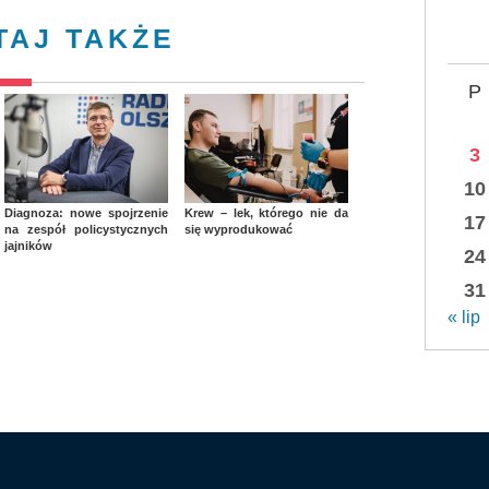
TAJ TAKŻE
P
3
10
Diagnoza: nowe spojrzenie
Krew – lek, którego nie da
17
na zespół policystycznych
się wyprodukować
jajników
24
31
« lip