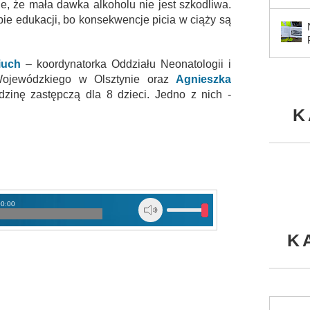
e, że mała dawka alkoholu nie jest szkodliwa.
ebie edukacji, bo konsekwencje picia w ciąży są
iuch
– koordynatorka Oddziału Neonatologii i
 Wojewódzkiego w Olsztynie oraz
Agnieszka
odzinę zastępczą dla 8 dzieci. Jedno z nich -
K
00:00
K