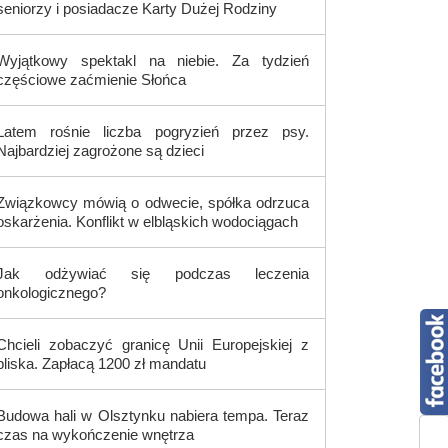
seniorzy i posiadacze Karty Dużej Rodziny
Wyjątkowy spektakl na niebie. Za tydzień
częściowe zaćmienie Słońca
Latem rośnie liczba pogryzień przez psy.
Najbardziej zagrożone są dzieci
Związkowcy mówią o odwecie, spółka odrzuca
oskarżenia. Konflikt w elbląskich wodociągach
Jak odżywiać się podczas leczenia
onkologicznego?
Chcieli zobaczyć granicę Unii Europejskiej z
bliska. Zapłacą 1200 zł mandatu
Budowa hali w Olsztynku nabiera tempa. Teraz
czas na wykończenie wnętrza