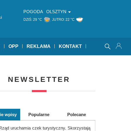
POGODA
OLSZTYN
i
DZIŚ:
29 °C
JUTRO:
22 °C
Y
OPP
REKLAMA
KONTAKT
NEWSLETTER
ie wpisy
Popularne
Polecane
Rząd uruchamia czek turystyczny. Skorzystają