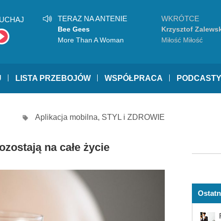
TERAZ NA ANTENIE
WKRÓTCE
UCHAJ
Bee Gees
Krzysztof Zalewsk
More Than A Woman
Miłość Miłość
U
LISTA PRZEBOJÓW
WSPÓŁPRACA
PODCAST
Aplikacja mobilna
,
STYL i ZDROWIE
ozostają na całe życie
Ostatn