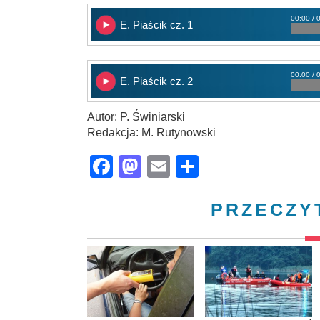
00:00 / 
E. Piaścik cz. 1
00:00 / 
E. Piaścik cz. 2
Autor: P. Świniarski
Redakcja: M. Rutynowski
Facebook
Mastodon
Email
Share
PRZECZY