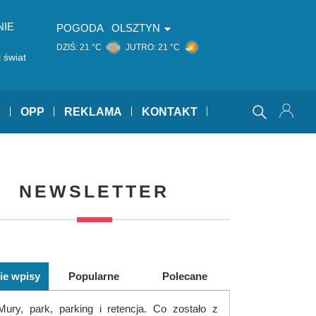
NIE
POGODA
OLSZTYN
DZIŚ:
21 °C
JUTRO:
21 °C
 świat
Y
OPP
REKLAMA
KONTAKT
NEWSLETTER
ie wpisy
Popularne
Polecane
Mury, park, parking i retencja. Co zostało z