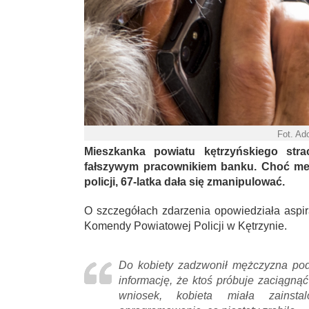
Fot. Ad
Mieszkanka powiatu kętrzyńskiego stra
fałszywym pracownikiem banku. Choć met
policji, 67-latka dała się zmanipulować.
O szczegółach zdarzenia opowiedziała aspi
Komendy Powiatowej Policji w Kętrzynie.
Do kobiety zadzwonił mężczyzna pod
informację, że ktoś próbuje zaciągną
wniosek, kobieta miała zainst