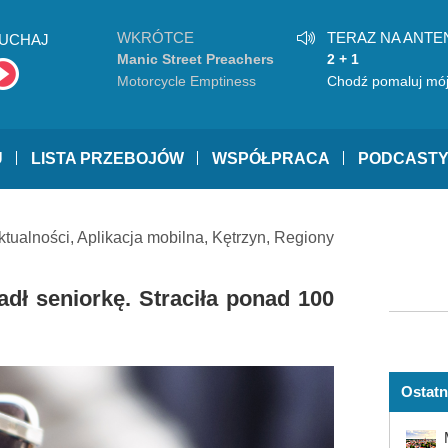
WKRÓTCE
TERAZ NA ANTE
UCHAJ
Manic Street Preachers
2 + 1
Motorcycle Emptiness
Chodź pomaluj mój
U
LISTA PRZEBOJÓW
WSPÓŁPRACA
PODCAST
ktualności
,
Aplikacja mobilna
,
Kętrzyn
,
Regiony
dł seniorkę. Straciła ponad 100
Ostatn