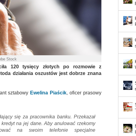
obe Stock
ciła 120 tysięcy złotych po rozmowie z
oda działania oszustów jest dobrze znana
rant sztabowy
Ewelina Piaścik
, oficer prasowy
ający się za pracownika banku. Przekazał
ć kredyt na jej dane. Aby anulować rzekomy
alować na swoim telefonie specjalne