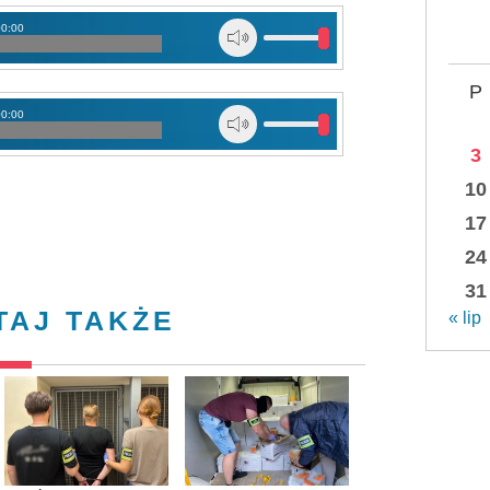
00:00
P
00:00
3
10
17
24
31
TAJ TAKŻE
« lip