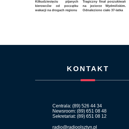
Kilkudziesięciu pijanych
Tragiczny finał poszukiwań
kierowców od początku
na jeziorze Wydmińskim.
wakacji na drogach regionu
Odnaleziono ciało 37-latka
KONTAKT
Centrala: (89) 526 44 34
Newsroom: (89) 651 08 48
Sekretariat: (89) 651 08 12
radio@radioolsztyn.pl