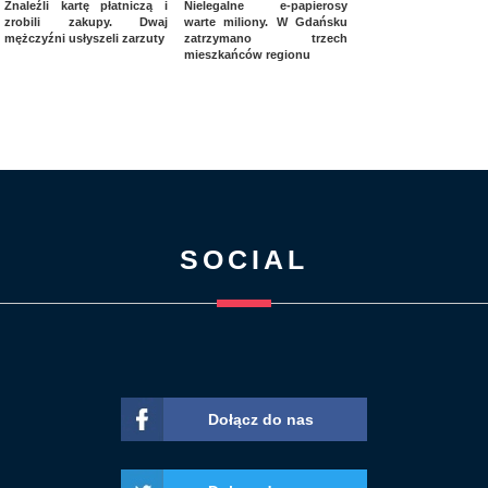
Znaleźli kartę płatniczą i
Nielegalne e-papierosy
zrobili zakupy. Dwaj
warte miliony. W Gdańsku
mężczyźni usłyszeli zarzuty
zatrzymano trzech
mieszkańców regionu
SOCIAL
Dołącz do nas