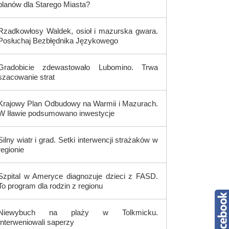
planów dla Starego Miasta?
Rzadkowłosy Waldek, osioł i mazurska gwara.
Posłuchaj Bezbłędnika Językowego
Gradobicie zdewastowało Lubomino. Trwa
szacowanie strat
Krajowy Plan Odbudowy na Warmii i Mazurach.
W Iławie podsumowano inwestycje
Silny wiatr i grad. Setki interwencji strażaków w
regionie
Szpital w Ameryce diagnozuje dzieci z FASD.
To program dla rodzin z regionu
Niewybuch na plaży w Tolkmicku.
Interweniowali saperzy