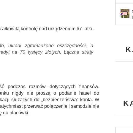
 całkowitą kontrolę nad urządzeniem 67-latki.
to, ukradł zgromadzone oszczędności, a
K
edyt na 70 tysięcy złotych. Łączne straty
ość podczas rozmów dotyczących finansów.
anku nigdy nie proszą o podanie haseł do
likacji służących do „bezpieczeństwa” konta. W
K
natychmiast przerwać połączenie i samodzielnie
ę do placówki.