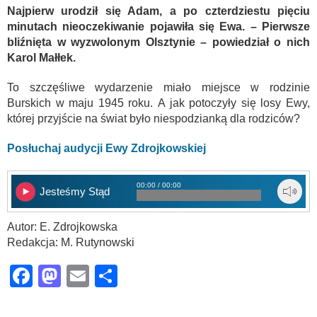
Najpierw urodził się Adam, a po czterdziestu pięciu
minutach nieoczekiwanie pojawiła się Ewa. – Pierwsze
bliźnięta w wyzwolonym Olsztynie – powiedział o nich
Karol Małłek.
To szczęśliwe wydarzenie miało miejsce w rodzinie
Burskich w maju 1945 roku. A jak potoczyły się losy Ewy,
której przyjście na świat było niespodzianką dla rodziców?
Posłuchaj audycji Ewy Zdrojkowskiej
00:00 / 00:00
Jesteśmy Stąd
Autor: E. Zdrojkowska
Redakcja: M. Rutynowski
Facebook
Mastodon
Email
Share