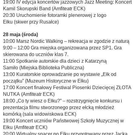
19:00 IV edycja koncertów jazzowych Jazz Meeting: Koncert
Kamil Skorupski Band (Amfiteatr ECK)
20:30 Uruchomienie fotoramki plenerowej z logo
Ełku (skwer przy Rusałce)
28 maja (środa)
10:00 Marsz Nordic Walking – rekreacja w zgodzie z naturą
9:00 – 12:00 Gra miejska organizowana przez SP1. Gra
skierowana do uczniów klas 7.
11:00 Spotkanie autorskie dla dzieci z Katarzyną
Samiło (Miejska Biblioteka Publiczna)
13:00 Kuratorskie oprowadzanie po wystawie „Ełk od
początku” (Muzeum Historyczne w Ełku)
17:00 Koncert finałowy Festiwal Piosenki Dziecięcej ZŁOTA
NUTKA (Amfiteatr ECK)
18:00 „Co ty wiesz o Ełku?” – rozstrzygnięcie konkursu i
prezentacja filmu stworzonego przez ełcką młodzież
komórką (sala widowiskowa ECK)
19:00 Koncert uczniów Państwowej Szkoły Muzycznej w
Ełku (Amfiteatr ECK)
20:00 Wirtualny spacer po Ełku przygotowany przez Jacka