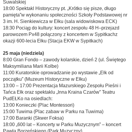
Suwalskiej
18:00 Spektakl Historyczny pt. „Krótko się pisze, długo
pamięta”w wykonaniu społeczności Szkoły Podstawowej nr
3 im. H. Sienkiewicza w Ełku (sala widowiskowa ECK)
18:30 Pociąg do kultury: koncert zespołu 48 H–przejazd
parowozem Px48 połączony z koncertem w Sypitkachz
okazji 600-lecia Ełku (Stacja EKW w Sypitkach)
25 maja (niedziela)
8:00 Gran Fondo – zawody kolarskie, dzień 2 (ul. Świętego
Maksymiliana Marii Kolbe)
11:00 Kuratorskie oprowadzanie po wystawie „Ełk od
początku” (Muzeum Historyczne w Ełku)
13:00 – 17:00 Prezentacja Mazurskiego Zespołu Pieśni i
Tańca Ełk oraz spektaklu „Inna Kraina Czarów” Teatru
PudEŁKo na osiedlach:
13:00 Konieczki (Plac Montessori)
15:00 Tuwima (Plac zabaw w Parku na Tuwima)
17:00 Baranki (Skwer Foksa)
18:00 „600 lat – Koncerty w Parku Muzycznym” – koncert
Pawła Borzeńskiego (Park Muzyczny)