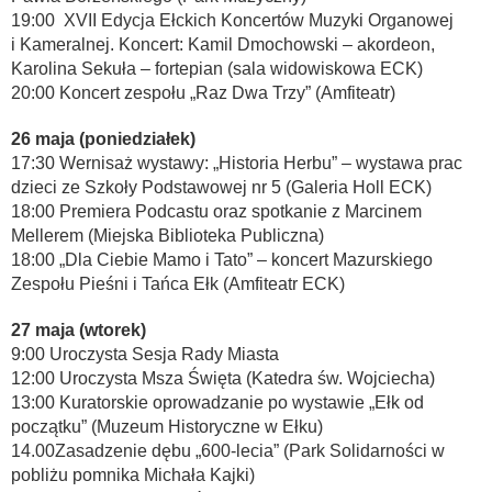
19:00 XVII Edycja Ełckich Koncertów Muzyki Organowej
i Kameralnej. Koncert: Kamil Dmochowski – akordeon,
Karolina Sekuła – fortepian (sala widowiskowa ECK)
20:00 Koncert zespołu „Raz Dwa Trzy” (Amfiteatr)
26 maja (poniedziałek)
17:30 Wernisaż wystawy: „Historia Herbu” – wystawa prac
dzieci ze Szkoły Podstawowej nr 5 (Galeria Holl ECK)
18:00 Premiera Podcastu oraz spotkanie z Marcinem
Mellerem (Miejska Biblioteka Publiczna)
18:00 „Dla Ciebie Mamo i Tato” – koncert Mazurskiego
Zespołu Pieśni i Tańca Ełk (Amfiteatr ECK)
27 maja (wtorek)
9:00 Uroczysta Sesja Rady Miasta
12:00 Uroczysta Msza Święta (Katedra św. Wojciecha)
13:00 Kuratorskie oprowadzanie po wystawie „Ełk od
początku” (Muzeum Historyczne w Ełku)
14.00Zasadzenie dębu „600-lecia” (Park Solidarności w
pobliżu pomnika Michała Kajki)