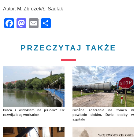
Autor: M. Zbrożek/Ł. Sadlak
Facebook
Mastodon
Email
Share
PRZECZYTAJ TAKŻE
Praca z widokiem na jezioro? Ełk
Groźne zdarzenie na torach w
rozwija ideę workation
powiecie ełckim. Dwie osoby w
szpitalu