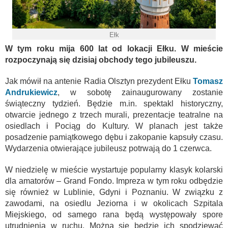
Ełk
W tym roku mija 600 lat od lokacji Ełku. W mieście
rozpoczynają się dzisiaj obchody tego jubileuszu.
Jak mówił na antenie Radia Olsztyn prezydent Ełku
Tomasz
Andrukiewicz
, w sobotę zainaugurowany zostanie
świąteczny tydzień. Będzie m.in. spektakl historyczny,
otwarcie jednego z trzech murali, prezentacje teatralne na
osiedlach i Pociąg do Kultury. W planach jest także
posadzenie pamiątkowego dębu i zakopanie kapsuły czasu.
Wydarzenia otwierające jubileusz potrwają do 1 czerwca.
W niedzielę w mieście wystartuje popularny klasyk kolarski
dla amatorów – Grand Fondo. Impreza w tym roku odbędzie
się również w Lublinie, Gdyni i Poznaniu. W związku z
zawodami, na osiedlu Jeziorna i w okolicach Szpitala
Miejskiego, od samego rana będą występowały spore
utrudnienia w ruchu. Można się będzie ich spodziewać