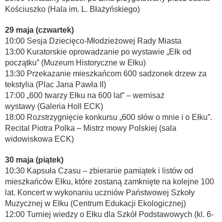
Kościuszko (Hala im. L. Błażyńskiego)
29 maja (czwartek)
10:00 Sesja Dziecięco-Młodzieżowej Rady Miasta
13:00 Kuratorskie oprowadzanie po wystawie „Ełk od
początku” (Muzeum Historyczne w Ełku)
13:30 Przekazanie mieszkańcom 600 sadzonek drzew za
tekstylia (Plac Jana Pawła II)
17:00 „600 twarzy Ełku na 600 lat” – wernisaż
wystawy (Galeria Holl ECK)
18:00 Rozstrzygnięcie konkursu „600 słów o mnie i o Ełku”.
Recital Piotra Polka – Mistrz mowy Polskiej (sala
widowiskowa ECK)
30 maja (piątek)
10:30 Kapsuła Czasu – zbieranie pamiątek i listów od
mieszkańców Ełku, które zostaną zamknięte na kolejne 100
lat. Koncert w wykonaniu uczniów Państwowej Szkoły
Muzycznej w Ełku (Centrum Edukacji Ekologicznej)
12:00 Turniej wiedzy o Ełku dla Szkół Podstawowych (kl. 6-