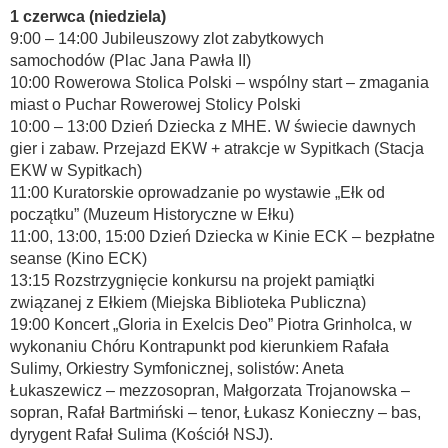
1 czerwca (niedziela)
9:00 – 14:00 Jubileuszowy zlot zabytkowych
samochodów (Plac Jana Pawła II)
10:00 Rowerowa Stolica Polski – wspólny start – zmagania
miast o Puchar Rowerowej Stolicy Polski
10:00 – 13:00 Dzień Dziecka z MHE. W świecie dawnych
gier i zabaw. Przejazd EKW + atrakcje w Sypitkach (Stacja
EKW w Sypitkach)
11:00 Kuratorskie oprowadzanie po wystawie „Ełk od
początku” (Muzeum Historyczne w Ełku)
11:00, 13:00, 15:00 Dzień Dziecka w Kinie ECK – bezpłatne
seanse (Kino ECK)
13:15 Rozstrzygnięcie konkursu na projekt pamiątki
związanej z Ełkiem (Miejska Biblioteka Publiczna)
19:00 Koncert „Gloria in Exelcis Deo” Piotra Grinholca, w
wykonaniu Chóru Kontrapunkt pod kierunkiem Rafała
Sulimy, Orkiestry Symfonicznej, solistów: Aneta
Łukaszewicz – mezzosopran, Małgorzata Trojanowska –
sopran, Rafał Bartmiński – tenor, Łukasz Konieczny – bas,
dyrygent Rafał Sulima (Kościół NSJ).