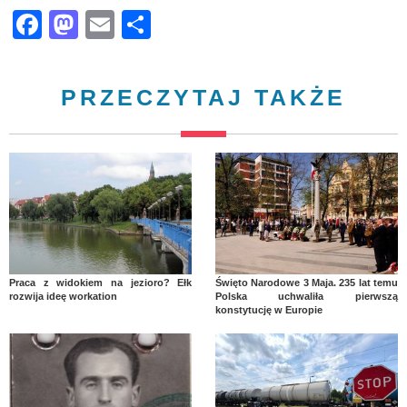
Facebook
Mastodon
Email
Share
PRZECZYTAJ TAKŻE
Praca z widokiem na jezioro? Ełk
Święto Narodowe 3 Maja. 235 lat temu
rozwija ideę workation
Polska uchwaliła pierwszą
konstytucję w Europie