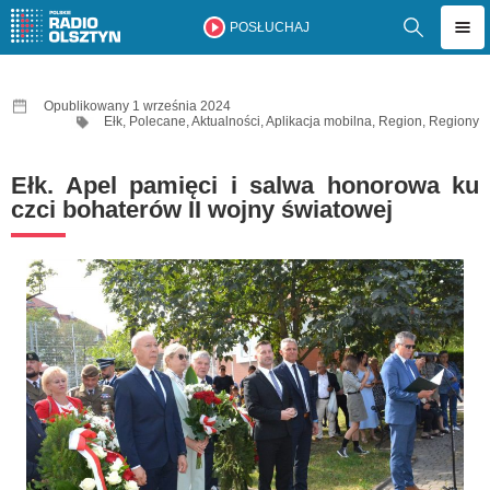
POSŁUCHAJ
Opublikowany 1 września 2024
Ełk
,
Polecane
,
Aktualności
,
Aplikacja mobilna
,
Region
,
Regiony
Ełk. Apel pamięci i salwa honorowa ku
czci bohaterów II wojny światowej