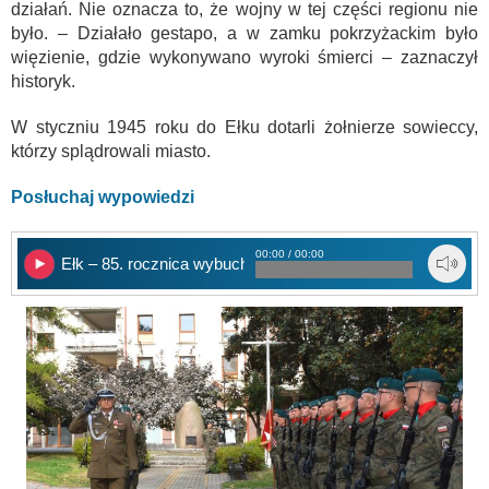
działań. Nie oznacza to, że wojny w tej części regionu nie
było. – Działało gestapo, a w zamku pokrzyżackim było
więzienie, gdzie wykonywano wyroki śmierci – zaznaczył
historyk.
W styczniu 1945 roku do Ełku dotarli żołnierze sowieccy,
którzy splądrowali miasto.
Posłuchaj wypowiedzi
00:00 / 00:00
Ełk – 85. rocznica wybuchu II WŚ