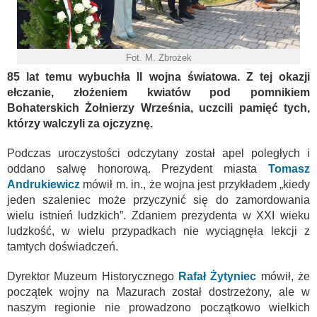
Fot. M. Zbrożek
85 lat temu wybuchła II wojna światowa. Z tej okazji
ełczanie, złożeniem kwiatów pod pomnikiem
Bohaterskich Żołnierzy Września, uczcili pamięć tych,
którzy walczyli za ojczyznę.
Podczas uroczystości odczytany został apel poległych i
oddano salwę honorową. Prezydent miasta
Tomasz
Andrukiewicz
mówił m. in., że wojna jest przykładem „kiedy
jeden szaleniec może przyczynić się do zamordowania
wielu istnień ludzkich”. Zdaniem prezydenta w XXI wieku
ludzkość, w wielu przypadkach nie wyciągnęła lekcji z
tamtych doświadczeń.
Dyrektor Muzeum Historycznego
Rafał Żytyniec
mówił, że
początek wojny na Mazurach został dostrzeżony, ale w
naszym regionie nie prowadzono początkowo wielkich