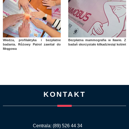
Wiedza, profilaktyka i bezpłatne
Bezpłatna mammografia w Iławie. Z
badania. Różowy Patrol zawitał do
badań skorzystało kilkadziesiąt kobiet
Mrągowa
KONTAKT
Centrala: (89) 526 44 34