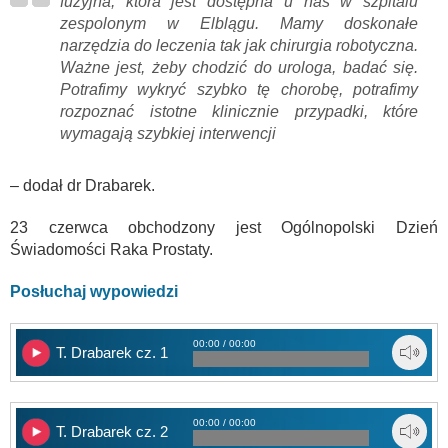
fuzyjna, która jest dostępna u nas w szpitalu
zespolonym w Elblągu. Mamy doskonałe
narzędzia do leczenia tak jak chirurgia robotyczna.
Ważne jest, żeby chodzić do urologa, badać się.
Potrafimy wykryć szybko tę chorobę, potrafimy
rozpoznać istotne klinicznie przypadki, które
wymagają szybkiej interwencji
– dodał dr Drabarek.
23 czerwca obchodzony jest Ogólnopolski Dzień
Świadomości Raka Prostaty.
Posłuchaj wypowiedzi
00:00 / 00:00
T. Drabarek cz. 1
00:00 / 00:00
T. Drabarek cz. 2