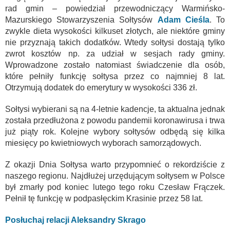
rad gmin – powiedział przewodniczący Warmińsko-
Mazurskiego Stowarzyszenia Sołtysów
Adam Cieśl
a
. To
zwykle dieta wysokości kilkuset złotych, ale niektóre gminy
nie przyznają takich dodatków. Wtedy sołtysi dostają tylko
zwrot kosztów np. za udział w sesjach rady gminy.
Wprowadzone zostało natomiast świadczenie dla osób,
które pełniły funkcję sołtysa przez co najmniej 8 lat.
Otrzymują dodatek do emerytury w wysokości 336 zł.
Sołtysi wybierani są na 4-letnie kadencje, ta aktualna jednak
została przedłużona z powodu pandemii koronawirusa i trwa
już piąty rok. Kolejne wybory sołtysów odbędą się kilka
miesięcy po kwietniowych wyborach samorządowych.
Z okazji Dnia Sołtysa warto przypomnieć o rekordziście z
naszego regionu. Najdłużej urzędującym sołtysem w Polsce
był zmarły pod koniec lutego tego roku Czesław Frączek.
Pełnił tę funkcję w podpasłęckim Krasinie przez 58 lat.
Posłuchaj relacji Aleksandry Skrago