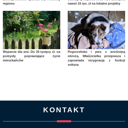
regionu
nawet 15 tys. zł na lokalne projekty
Wsparcie dla wsi. Do 25 tysięcy zł. na
Pogorzelisko i pies z wrośniętą
pomysły poprawiające życie
obrożą. Właścicielka przeprasza i
mieszkańców
zapowiada rezygnację z funkcji
sołtysa
KONTAKT