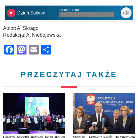
00:00 / 00:00
Dzień Sołtysa
Autor: A. Skrago
Redakcja: A. Niebojewska
Facebook
Mastodon
Email
Share
PRZECZYTAJ TAKŻE
Liderzy sołectw spotkali się w stolicy
Startuje „Aktywna wieś”. Do zdobycia