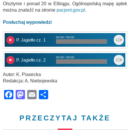
Olsztynie i ponad 20 w Elblągu. Ogólnopolską mapę aptek
można znaleźć na stronie
pacjent.gov.pl
.
Posłuchaj wypowiedzi
00:00 / 00:00
P. Jagiełło cz. 1
00:00 / 00:00
P. Jagiełło cz. 2
Autor: K. Piasecka
Redakcja: A. Niebojewska
Facebook
Mastodon
Email
Share
PRZECZYTAJ TAKŻE