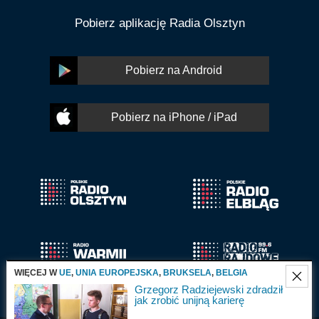
Pobierz aplikację Radia Olsztyn
Pobierz na Android
Pobierz na iPhone / iPad
WIĘCEJ W
UE
,
UNIA EUROPEJSKA
,
BRUKSELA
,
BELGIA
Grzegorz Radziejewski zdradził
jak zrobić unijną karierę