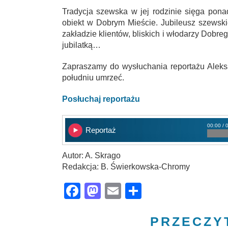
Tradycja szewska w jej rodzinie sięga ponad 
obiekt w Dobrym Mieście. Jubileusz szewski
zakładzie klientów, bliskich i włodarzy Dobr
jubilatką…
Zapraszamy do wysłuchania reportażu Aleks
południu umrzeć.
Posłuchaj reportażu
00:00 / 
Reportaż
Autor: A. Skrago
Redakcja: B. Świerkowska-Chromy
Facebook
Mastodon
Email
Share
PRZECZY