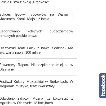
Policja rusza z akcją „Prędkość”
Sukces lęgowy rybołowów na Warmii i
Mazurach. Koral i Maja już latają
Deportowano kolejnych cudzoziemców
łamiących polskie prawo
Olsztyński Teatr Lalek z nową siedzibą? Ma
być warta nawet 100 mln zł
Rowerowy Raport. Niebezpieczne miejsca w
Olsztynie
Festiwal Kultury Mazurskiej w Sorkwitach. W
programie muzyka, teatr i warsztaty
Odwołano zakazy. Można już korzystać z
kąpielisk w Olsztynie i Mikołajkach