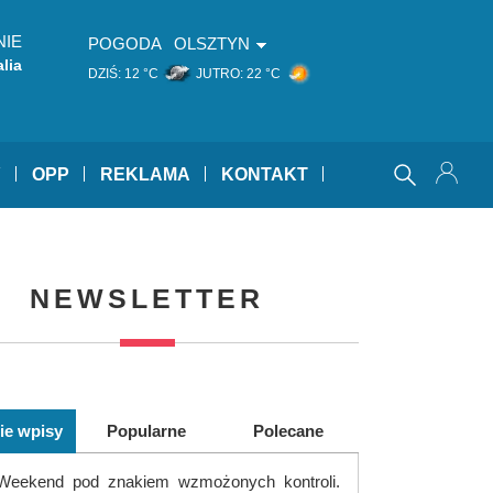
NIE
POGODA
OLSZTYN
lia
DZIŚ:
12 °C
JUTRO:
22 °C
thia)
Y
OPP
REKLAMA
KONTAKT
NEWSLETTER
ie wpisy
Popularne
Polecane
Weekend pod znakiem wzmożonych kontroli.