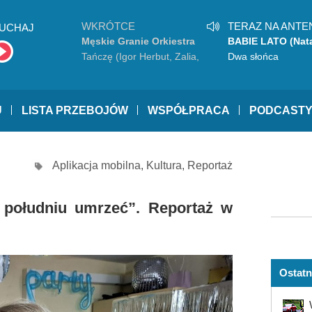
WKRÓTCE
TERAZ NA ANTE
UCHAJ
Męskie Granie Orkiestra
BABIE LATO (Nata
2026
Grosiak, BELA, Ka
Tańczę (Igor Herbut, Zalia,
Dwa słońca
Vito Bambino)
U
LISTA PRZEBOJÓW
WSPÓŁPRACA
PODCAST
Aplikacja mobilna
,
Kultura
,
Reportaż
 południu umrzeć”. Reportaż w
Ostatn