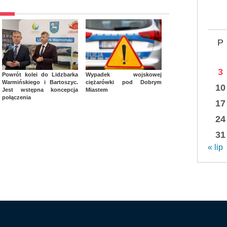
P
3
Powrót kolei do Lidzbarka
Wypadek wojskowej
Warmińskiego i Bartoszyc.
ciężarówki pod Dobrym
10
Jest wstępna koncepcja
Miastem
połączenia
17
24
31
« lip