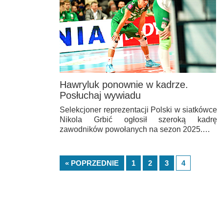
Hawryluk ponownie w kadrze.
Posłuchaj wywiadu
Selekcjoner reprezentacji Polski w siatkówce
Nikola Grbić ogłosił szeroką kadrę
zawodników powołanych na sezon 2025.…
« POPRZEDNIE
1
2
3
4