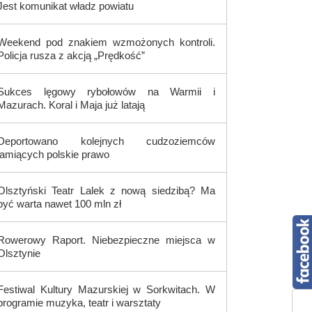
Jest komunikat władz powiatu
Weekend pod znakiem wzmożonych kontroli.
Policja rusza z akcją „Prędkość”
Sukces lęgowy rybołowów na Warmii i
Mazurach. Koral i Maja już latają
Deportowano kolejnych cudzoziemców
łamiących polskie prawo
Olsztyński Teatr Lalek z nową siedzibą? Ma
być warta nawet 100 mln zł
Rowerowy Raport. Niebezpieczne miejsca w
Olsztynie
Festiwal Kultury Mazurskiej w Sorkwitach. W
programie muzyka, teatr i warsztaty