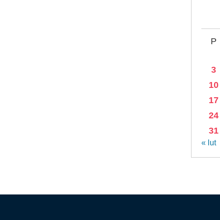
P
3
10
17
24
31
« lut