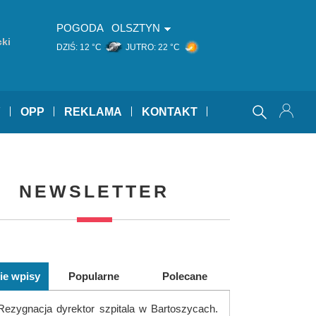
POGODA
OLSZTYN
ki
DZIŚ:
12 °C
JUTRO:
22 °C
Y
OPP
REKLAMA
KONTAKT
NEWSLETTER
ie wpisy
Popularne
Polecane
Rezygnacja dyrektor szpitala w Bartoszycach.