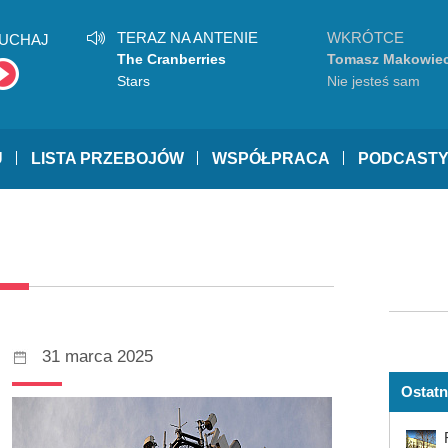
TERAZ NA ANTENIE
WKRÓTCE
UCHAJ
The Cranberries
Tomasz Makowiec
Stars
Nie jesteś sam
U
LISTA PRZEBOJÓW
WSPÓŁPRACA
PODCAST
31 marca 2025
Ostatn