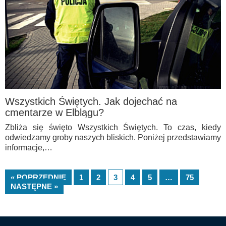
Wszystkich Świętych. Jak dojechać na
cmentarze w Elblągu?
Zbliża się święto Wszystkich Świętych. To czas, kiedy
odwiedzamy groby naszych bliskich. Poniżej przedstawiamy
informacje,…
« POPRZEDNIE
1
2
3
4
5
…
75
NASTĘPNE »