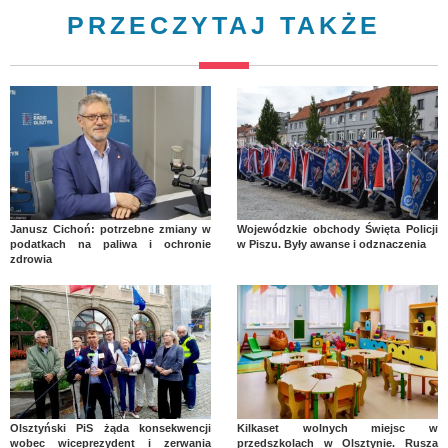
PRZECZYTAJ TAKŻE
Janusz Cichoń: potrzebne zmiany w
Wojewódzkie obchody Święta Policji
podatkach na paliwa i ochronie
w Piszu. Były awanse i odznaczenia
zdrowia
Olsztyński PiS żąda konsekwencji
Kilkaset wolnych miejsc w
wobec wiceprezydent i zerwania
przedszkolach w Olsztynie. Rusza