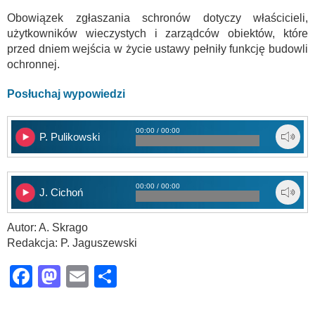
Obowiązek zgłaszania schronów dotyczy właścicieli,
użytkowników wieczystych i zarządców obiektów, które
przed dniem wejścia w życie ustawy pełniły funkcję budowli
ochronnej.
Posłuchaj wypowiedzi
00:00 / 00:00
P. Pulikowski
00:00 / 00:00
J. Cichoń
Autor: A. Skrago
Redakcja: P. Jaguszewski
Facebook
Mastodon
Email
Share