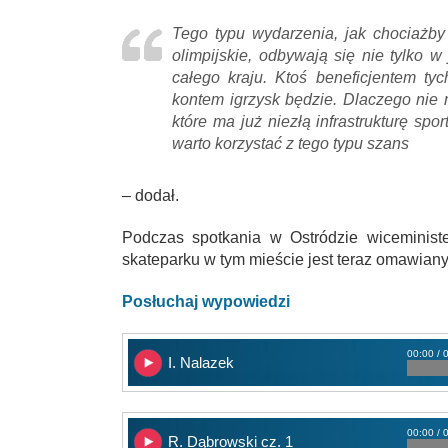
Tego typu wydarzenia, jak chociażby
olimpijskie, odbywają się nie tylko w
całego kraju. Ktoś beneficjentem t
kontem igrzysk będzie. Dlaczego nie 
które ma już niezłą infrastrukturę sp
warto korzystać z tego typu szans
– dodał.
Podczas spotkania w Ostródzie wiceministe
skateparku w tym mieście jest teraz omawiany
Posłuchaj wypowiedzi
00:00 / 
I. Nalazek
00:00 / 
R. Dąbrowski cz. 1