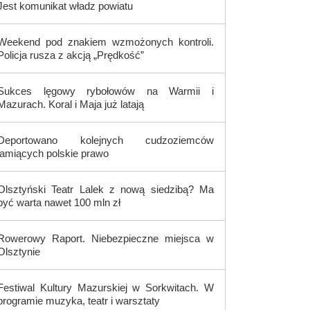
Jest komunikat władz powiatu
Weekend pod znakiem wzmożonych kontroli.
Policja rusza z akcją „Prędkość”
Sukces lęgowy rybołowów na Warmii i
Mazurach. Koral i Maja już latają
Deportowano kolejnych cudzoziemców
łamiących polskie prawo
Olsztyński Teatr Lalek z nową siedzibą? Ma
być warta nawet 100 mln zł
Rowerowy Raport. Niebezpieczne miejsca w
Olsztynie
Festiwal Kultury Mazurskiej w Sorkwitach. W
programie muzyka, teatr i warsztaty