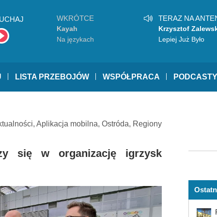
WKRÓTCE
TERAZ NA ANTE
UCHAJ
Kayah
Krzysztof Zalewsk
Na językach
Lepiej Już Było
U
LISTA PRZEBOJÓW
WSPÓŁPRACA
PODCAST
ktualności
,
Aplikacja mobilna
,
Ostróda
,
Regiony
y się w organizację igrzysk
Ostatn