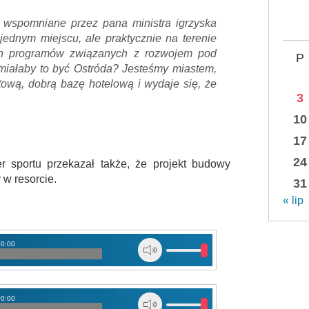
 wspomniane przez pana ministra igrzyska
 jednym miejscu, ale praktycznie na terenie
ych programów związanych z rozwojem pod
P
miałaby to być Ostróda? Jesteśmy miastem,
ortową, dobrą bazę hotelową i wydaje się, że
3
10
17
24
r sportu przekazał także, że projekt budowy
 w resorcie.
31
« lip
00:00
00:00