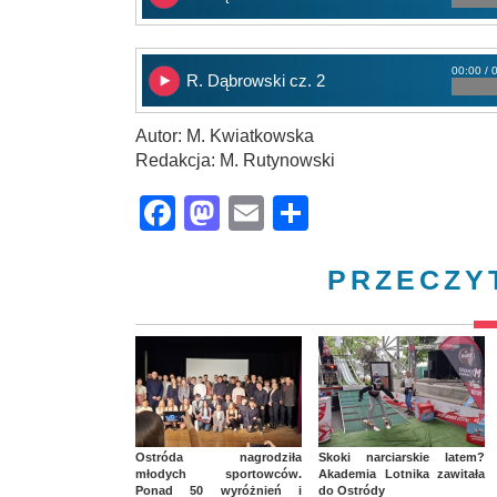
00:00 / 
R. Dąbrowski cz. 2
Autor: M. Kwiatkowska
Redakcja: M. Rutynowski
Facebook
Mastodon
Email
Share
PRZECZY
Ostróda nagrodziła
Skoki narciarskie latem?
młodych sportowców.
Akademia Lotnika zawitała
Ponad 50 wyróżnień i
do Ostródy