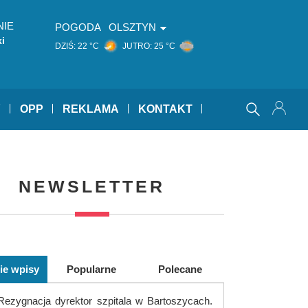
NIE
POGODA
OLSZTYN
i
DZIŚ:
22 °C
JUTRO:
25 °C
Y
OPP
REKLAMA
KONTAKT
NEWSLETTER
ie wpisy
Popularne
Polecane
Rezygnacja dyrektor szpitala w Bartoszycach.