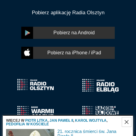
Pobierz aplikację Radia Olsztyn
Pobierz na Android
Pobierz na iPhone / iPad
WIĘCEJ W
PIOTR LITKA
,
JAN PAWEŁ II
,
KAROL WOJTYŁA
,
PEDOFILIA W KOŚCIELE
21. rocznica śmierci św. Jana
Pawła II