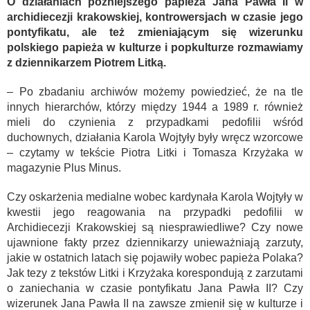
O działaniach późniejszego papieża Jana Pawła II w
archidiecezji krakowskiej, kontrowersjach w czasie jego
pontyfikatu, ale też zmieniającym się wizerunku
polskiego papieża w kulturze i popkulturze rozmawiamy
z dziennikarzem Piotrem Litką.
– Po zbadaniu archiwów możemy powiedzieć, że na tle
innych hierarchów, którzy między 1944 a 1989 r. również
mieli do czynienia z przypadkami pedofilii wśród
duchownych, działania Karola Wojtyły były wręcz wzorcowe
– czytamy w tekście Piotra Litki i Tomasza Krzyżaka w
magazynie Plus Minus.
Czy oskarżenia medialne wobec kardynała Karola Wojtyły w
kwestii jego reagowania na przypadki pedofilii w
Archidiecezji Krakowskiej są niesprawiedliwe? Czy nowe
ujawnione fakty przez dziennikarzy unieważniają zarzuty,
jakie w ostatnich latach się pojawiły wobec papieża Polaka?
Jak tezy z tekstów Litki i Krzyżaka korespondują z zarzutami
o zaniechania w czasie pontyfikatu Jana Pawła II? Czy
wizerunek Jana Pawła II na zawsze zmienił się w kulturze i