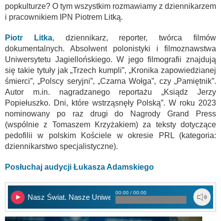
popkulturze? O tym wszystkim rozmawiamy z dziennikarzem
i pracownikiem IPN Piotrem Litką.
Piotr Litka
, dziennikarz, reporter, twórca filmów
dokumentalnych. Absolwent polonistyki i filmoznawstwa
Uniwersytetu Jagiellońskiego. W jego filmografii znajdują
się takie tytuły jak „Trzech kumpli”, „Kronika zapowiedzianej
śmierci”, „Polscy seryjni”, „Czarna Wołga”, czy „Pamiętnik”.
Autor m.in. nagradzanego reportażu „Ksiądz Jerzy
Popiełuszko. Dni, które wstrząsnęły Polską”. W roku 2023
nominowany po raz drugi do Nagrody Grand Press
(wspólnie z Tomaszem Krzyżakiem) za teksty dotyczące
pedofilii w polskim Kościele w okresie PRL (kategoria:
dziennikarstwo specjalistyczne).
Posłuchaj audycji Łukasza Adamskiego
00:00 / 00:00
Nasz Świat. Nasze Uniwersum