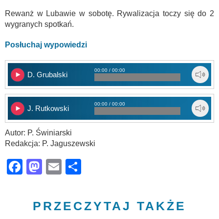
Rewanż w Lubawie w sobotę. Rywalizacja toczy się do 2
wygranych spotkań.
Posłuchaj wypowiedzi
00:00 / 00:00
D. Grubalski
00:00 / 00:00
J. Rutkowski
Autor: P. Świniarski
Redakcja: P. Jaguszewski
Facebook
Mastodon
Email
Share
PRZECZYTAJ TAKŻE