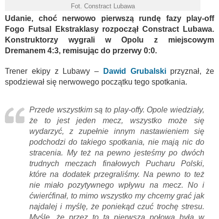
Fot. Constract Lubawa
Udanie, choć nerwowo pierwszą rundę fazy play-off
Fogo Futsal Ekstraklasy rozpoczął Constract Lubawa.
Konstruktorzy wygrali w Opolu z miejscowym
Dremanem 4:3, remisując do przerwy 0:0.
Trener ekipy z Lubawy –
Dawid Grubalski
przyznał, że
spodziewał się nerwowego początku tego spotkania.
Przede wszystkim są to play-offy. Opole wiedziały,
że to jest jeden mecz, wszystko może się
wydarzyć, z zupełnie innym nastawieniem się
podchodzi do takiego spotkania, nie mają nic do
stracenia. My też na pewno jesteśmy po dwóch
trudnych meczach finałowych Pucharu Polski,
które na dodatek przegraliśmy. Na pewno to też
nie miało pozytywnego wpływu na mecz. No i
ćwierćfinał, to mimo wszystko my chcemy grać jak
najdalej i myślę, że poniekąd czuć trochę stresu.
Myślę, że przez to ta pierwsza połowa była w