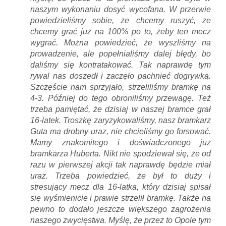
naszym wykonaniu dosyć wycofana. W przerwie
powiedzieliśmy sobie, że chcemy ruszyć, że
chcemy grać już na 100% po to, żeby ten mecz
wygrać. Można powiedzieć, że wyszliśmy na
prowadzenie, ale popełnialiśmy dalej błędy, bo
daliśmy się kontratakować. Tak naprawdę tym
rywal nas doszedł i zaczęło pachnieć dogrywką.
Szczęście nam sprzyjało, strzeliliśmy bramkę na
4-3. Później do tego obroniliśmy przewagę. Też
trzeba pamiętać, że dzisiaj w naszej bramce grał
16-latek. Troszkę zaryzykowaliśmy, nasz bramkarz
Guta ma drobny uraz, nie chcieliśmy go forsować.
Mamy znakomitego i doświadczonego już
bramkarza Huberta. Nikt nie spodziewał się, że od
razu w pierwszej akcji tak naprawdę będzie miał
uraz. Trzeba powiedzieć, że był to duży i
stresujący mecz dla 16-latka, który dzisiaj spisał
się wyśmienicie i prawie strzelił bramkę. Także na
pewno to dodało jeszcze większego zagrożenia
naszego zwycięstwa. Myślę, że przez to Opole tym