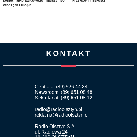
koniec alt-prawicowego marszu po
kryzysowi męskości?
władzę w Europie?
KONTAKT
Centrala: (89) 526 44 34
Newsroom: (89) 651 08 48
Sekretariat: (89) 651 08 12
radio@radioolsztyn.pl
reklama@radioolsztyn.pl
Radio Olsztyn S.A.
ul. Radiowa 24