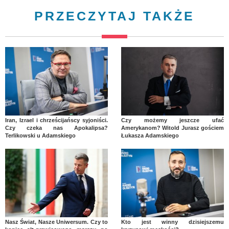
PRZECZYTAJ TAKŻE
Iran, Izrael i chrześcijańscy syjoniści.
Czy możemy jeszcze ufać
Czy czeka nas Apokalipsa?
Amerykanom? Witold Jurasz gościem
Terlikowski u Adamskiego
Łukasza Adamskiego
Nasz Świat, Nasze Uniwersum. Czy to
Kto jest winny dzisiejszemu