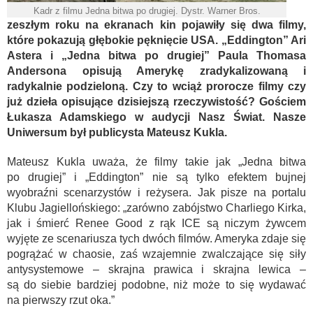
Kadr z filmu Jedna bitwa po drugiej. Dystr. Warner Bros.
zeszłym roku na ekranach kin pojawiły się dwa filmy,
które pokazują głębokie pęknięcie USA. „Eddington” Ari
Astera i „Jedna bitwa po drugiej” Paula Thomasa
Andersona opisują Amerykę zradykalizowaną i
radykalnie podzieloną. Czy to wciąż prorocze filmy czy
już dzieła opisujące dzisiejszą rzeczywistość? Gościem
Łukasza Adamskiego w audycji Nasz Świat. Nasze
Uniwersum był publicysta Mateusz Kukla.
Mateusz Kukla uważa, że filmy takie jak
„
Jedna bitwa
po drugiej”
i „Eddington”
nie są tylko efektem bujnej
wyobraźni scenarzystów i reżysera. Jak pisze na portalu
Klubu Jagiellońskiego: „zarówno zabójstwo Charliego Kirka,
jak i śmierć Renee
Good z rąk ICE są niczym żywcem
wyjęte ze scenariusza tych dwóch filmów. Ameryka zdaje się
pogrążać w chaosie, zaś wzajemnie zwalczające się siły
antysystemowe – skrajna prawica i skrajna lewica –
są do siebie bardziej podobne, niż może to się wydawać
na pierwszy rzut oka.”