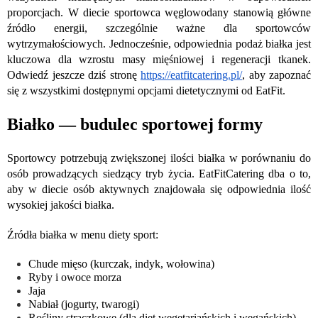
proporcjach. W diecie sportowca węglowodany stanowią główne
źródło energii, szczególnie ważne dla sportowców
wytrzymałościowych. Jednocześnie, odpowiednia podaż białka jest
kluczowa dla wzrostu masy mięśniowej i regeneracji tkanek.
Odwiedź jeszcze dziś stronę
https://eatfitcatering.pl/
, aby zapoznać
się z wszystkimi dostępnymi opcjami dietetycznymi od EatFit.
Białko — budulec sportowej formy
Sportowcy potrzebują zwiększonej ilości białka w porównaniu do
osób prowadzących siedzący tryb życia. EatFitCatering dba o to,
aby w diecie osób aktywnych znajdowała się odpowiednia ilość
wysokiej jakości białka.
Źródła białka w menu diety sport:
Chude mięso (kurczak, indyk, wołowina)
Ryby i owoce morza
Jaja
Nabiał (jogurty, twarogi)
Rośliny strączkowe (dla diet wegetariańskich i wegańskich)