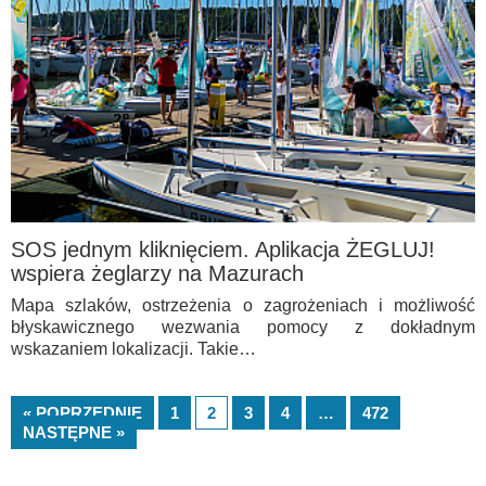
SOS jednym kliknięciem. Aplikacja ŻEGLUJ!
wspiera żeglarzy na Mazurach
Mapa szlaków, ostrzeżenia o zagrożeniach i możliwość
błyskawicznego wezwania pomocy z dokładnym
wskazaniem lokalizacji. Takie…
« POPRZEDNIE
1
2
3
4
…
472
NASTĘPNE »