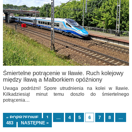
Śmiertelne potrącenie w Iławie. Ruch kolejowy
między Iławą a Malborkiem opóźniony
Uwaga podróżni! Spore utrudnienia na kolei w Iławie.
Kilkadziesiąt minut temu doszło do śmiertelnego
potrącenia…
« POPRZEDNIE
1
…
4
5
6
7
8
…
483
NASTĘPNE »