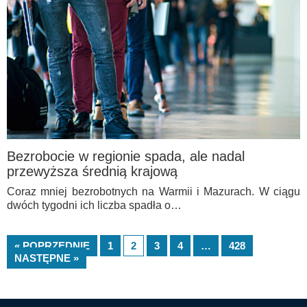
Bezrobocie w regionie spada, ale nadal
przewyższa średnią krajową
Coraz mniej bezrobotnych na Warmii i Mazurach. W ciągu
dwóch tygodni ich liczba spadła o…
« POPRZEDNIE
1
2
3
4
…
428
NASTĘPNE »